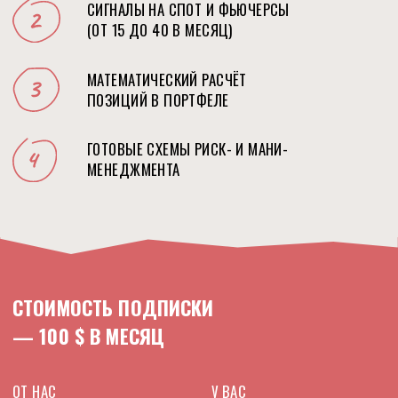
— 100 $ В МЕСЯЦ
ОТ НАС
У ВАС
Отзывчивость
Полная свобода
и готовые решения
действий под личную
ответственность
Оставить заявку
ЕСЛИ ВЫ ХОТИТЕ ОБМЕНИВАТЬСЯ ОПЫТОМ
С КОЛЛЕГАМИ И ГОТОВЫ К ГРУППОВОЙ
ДИНАМИКЕ, ПРИСОЕДИНЯЙТЕСЬ К
ЗАКРЫТОМУ СООБЩЕСТВУ
, ГДЕ БУДУТ
ТЕ
ЖЕ УСЛУГИ +