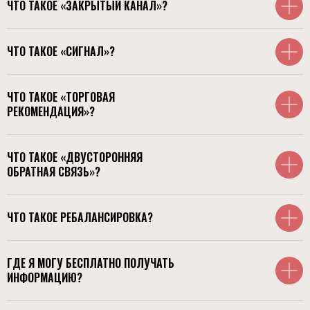
ЧТО ТАКОЕ «ЗАКРЫТЫЙ КАНАЛ»?
TRADE BY
BOOBA
ЧТО ТАКОЕ «СИГНАЛ»?
МАТЕРИАЛЫ
УСЛУГИ
ЧТО ТАКОЕ «ТОРГОВАЯ
О проекте
Закрытый канал
РЕКОМЕНДАЦИЯ»?
Об авторе
Закрытое сообщество
Обзоры
Тарифы
ЧТО ТАКОЕ «ДВУСТОРОННЯЯ
СОЦИАЛЬНЫЕ СЕТИ
ОБРАТНАЯ СВЯЗЬ»?
Telegram
ЧТО ТАКОЕ РЕБАЛАНСИРОВКА?
Дизайн и разработка
Политика конфиденциальности
ГДЕ Я МОГУ БЕСПЛАТНО ПОЛУЧАТЬ
© 2024 Trade by Booba
ИНФОРМАЦИЮ?