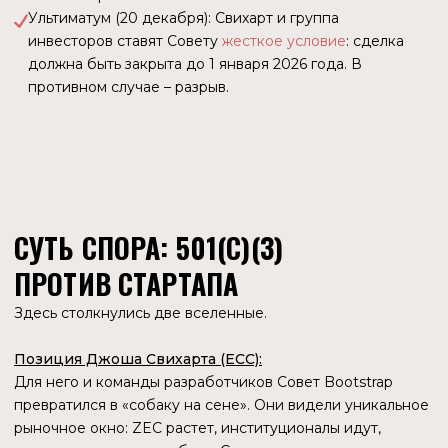
TPS (Транзакции в секунду). Количество транзакций
растет, но не экспоненциально. Нет признаков того, что
Zcash массово используют для повседневных покупок.
Сеть технически стабильна, «пробок» нет, но и реальной
экономической активности — тоже. Это «хайвей»,
по которому изредка проезжают инкассаторские
броневики с золотом, а не оживленная городская улица
с тысячами такси.
СЛЕДЫ «КИТОВ»