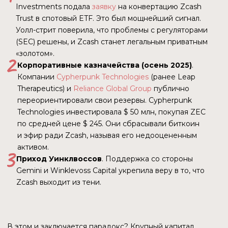
Чтобы разобраться, жив пациент или мертв, мы не будем
довольствоваться пресс-релизами. В этом материале мы
проведем глубокое вскрытие ситуации, опираясь на
массив данных, скрытый от глаз рядового инвестора.
Мы проанализировали:
Внутреннюю документацию и отчеты, включая
Transparency Report
и
дорожные карты
ECC. Мы
увидим, как финансовая «удавка» и долги ECC
трансформировались в кризис управления на фоне
внезапного богатства фонда.
Ончейн-метрики сети
. Мы посмотрим, что реально
происходит в блокчейне. Растет ли использование
экранированного пула Orchard? Данные
подтвердят или опровергнут гипотезу о том, что
Zcash превратился в инструмент накопления, а не
платежа.
Следы конфликта. Мы восстановим детали ссоры 7
января. Почему оценка кошелька Zashi в $1,5 млн.
стала триггером взрыва и при чем тут модель non-
profit?
Фактор регулятора. Изучим, как закрытие
расследования SEC против Zcash Foundation летом
2025 года открыло двери для ETF и почему
недавние заявления Arkham Intelligence
о «деанонимизации» не обрушили веру