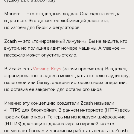
Совет) — последние защитники децентрализации,
которые остановили попытку приватизации
общественной технологии (рейдерский захват Zashi
за бесценок).
УНИКАЛЬНОСТЬ И НАУЧНЫЙ
ПОДХОД
Zcash всегда был «самым умным парнем в комнате».
Проект родился не на форуме биткоин-энтузиастов,
а в университетских кабинетах (Johns Hopkins, MIT, Tel
Aviv University).
Whitepaper
Zcash — это научный труд
с очень высоким индексом цитирования в криптографии.
Этот научный снобизм сыграл с проектом злую шутку.
Годами разработчики полировали идеальный код,
игнорируя маркетинг и UX (пользовательский опыт). Пока
другие монеты с худшими технологиями взлетали
на хайпе, Zcash ждал, пока мир «поумнеет» и оценит
красоту их математики.
Ирония судьбы в том, что к концу 2025 года мир
наконец-то оценил. Институционалы пришли. Продукт
(Zashi) появился. Цена взлетела. Но старая структура
управления (Bootstrap), заточенная под неспешную
научную работу, не выдержала давления больших денег
и скоростей реального бизнеса.