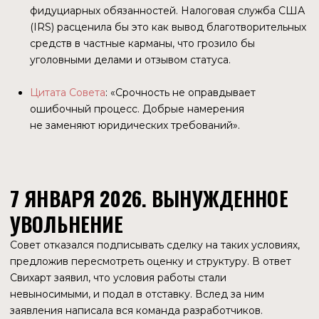
это сигнал о том, что рынок ценит ZEC за потенциал
(дефицит предложения, халвинги), а не за текущую
полезность в розничной торговле. Инвесторы верят
в дефицит, созданный математикой, и готовы терпеть
управленческий хаос, пока протокол гарантирует
сохранность их средств.
ТОКЕНОМИКА И ИНВЕСТОРЫ
В любой революции наступает момент, когда идеологи
уступают место спонсорам. В январе 2026 года Zcash
переживает именно этот этап. Пока разработчики
хлопают дверью, а «старая гвардия» спорит о морали,
контроль над активом переходит к холодным
и прагматичным финансовым гигантам.
Чтобы понять, почему Zcash стоит $ 400, а не $ 0, нужно
проследить путь денег, от спорного «налога на майнинг»
до кабинетов Уолл-стрит.