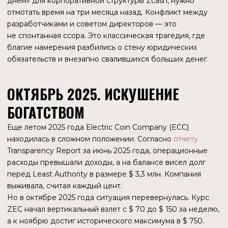
ХРОНОЛОГИЯ РАСПАДА
Прежде чем смотреть на графики, нужно разобраться
в терминах. В отличие от Биткоина, где все прозрачно,
в Zcash существует «двухпалатная» система.
Transparent Pool (Прозрачный пул): Это «обычный»
режим, как у Биткоина. Все видят, кто, кому и
сколько отправил. Адреса начинаются на t.
Аналогия: Банковский перевод. Запись видна в
выписке.
Shielded Pool (Экранированный пул): Это «черный
ящик». Снаружи видно, что деньги зашли в пул или
вышли из него, но внутри пула движение средств
невидимо. Адреса начинаются на z.
Аналогия: Наличные в сейфе. Никто не знает,
чьи купюры лежат в общей стопке.
Orchard (Орчард): Это самый современный,
быстрый и безопасный стандарт экранированного
пула (пришел на смену устаревшим Sprout и
Sapling). Именно на него делает ставку протокол
сегодня.