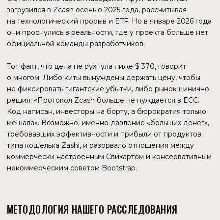
в технологию.
ГЛАВНЫЙ ВОПРОС
Zcash оказался в уникальной точке бифуркации. С одной
стороны — мощнейшая технологическая база (Halo,
подготовка к ZSA) и поддержка институционалов.
С другой — обезглавленное управление
и замороженный фонд развития (Lockbox), ключи
от которого лежат у раздробленного сообщества.
Кто теперь держит штурвал? Станет ли Zcash полностью
децентрализованным протоколом, подобным биткоину,
который выживет без «офиса», или он медленно
деградирует в технологически совершенный,
но мертвый призрак?
Мы начинаем погружение в мир криптографических
интриг, корпоративных войн и больших денег.
ДОСЬЕ ПРОЕКТА