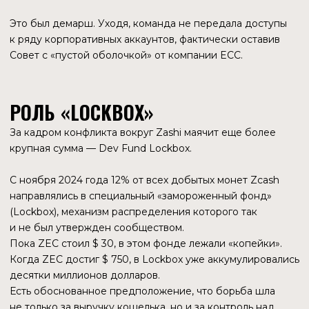
ОТ FOUNDERS REWARD К LOCKBOX
У Zcash всегда была уникальная, хоть и раздражающая
многих майнеров, экономическая модель. В отличие
от Bitcoin, где вся награда за блок достается майнеру,
в Zcash часть денег всегда отчислялась на развитие.
FOUNDERS REWARD (НАГРАДА ОСНОВАТЕЛЕЙ)
В первые 4 года 20% всех монет уходили команде ECC и
инвесторам. Это позволило нанять лучших криптографов
мира, но вызывало критику за централизацию.
DEV FUND (ФОНД РАЗВИТИЯ)
После 2020 года модель стала демократичнее. Деньги
делились между ECC, Zcash Foundation и независимыми
грантами (ZCG).
ЭРА LOCKBOX (С НОЯБРЯ 2024)
Это текущая реальность. После очередного халвинга
структура изменилась.