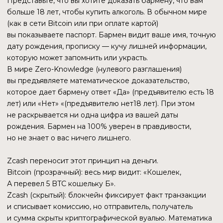
ДЕЙСТВУЮЩИЕ ЛИЦА ДРАМЫ
Чтобы понять конфликт 7 января, нужно знать, кто стоял
у руля.
ЗУКО УИЛКОКС
(ZOOKO WILCOX)
отец-основатель
Легендарный шифропанк, человек, чье имя синонимично
Zcash. Он харизматичен, идеалистичен, но в последние
годы отошел от оперативного управления. Зуко — это
душа проекта, но, как часто бывает с визионерами,
он мог упустить момент, когда проекту потребовались
жесткие бизнес-процессы, а не философия. Сейчас
он выступает в роли «морального арбитра», призывая
сообщество не паниковать, но его дистанцирование
от конфликта многими воспринимается как слабость.