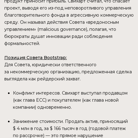
Сопоставляя ончейн-данные с новостным фоном (вход
Cypherpunk Technologies и Reliance Global Group осенью
2025 года), мы видим характерные паттерны. Крупные
входы в Transparent Pool. Институционалы, как правило,
обязаны работать в «белом» поле. Их покупки ($ 50 млн.
от Cypherpunk) отражаются именно в прозрачной части
блокчейна. Это объясняет, почему, несмотря на рост
приватного пула Orchard, основная масса монет (Supply)
все еще находится в прозрачном режиме.
Институциональный инвестор (Grayscale, ETF) не может
просто так «спрятать» деньги в Shielded-пул — ему нужен
аудит. Можно предположить, что рынок разделился
на две части. «Киты» (фонды) держат прозрачный ZEC
ради отчетности перед регуляторами. «Крипто-
анархисты» и частные инвесторы уводят ликвидность
в Orchard. Эти два мира почти не пересекаются, что
создает уникальную гибридную экономику.
Технически Zcash жив и здоров. Сеть работает как часы,
обновление Orchard функционирует исправно, майнеры
поддерживают хешрейт (сложность растет вслед
за ценой).
Однако экономически Zcash в 2026 году — это
не «цифровой кэш», каким его задумывали. Пока это
выглядит как актив для долгосрочного хранения. Его
покупают, чтобы держать, а не чтобы тратить.
Низкая транзакционная активность при высокой цене —