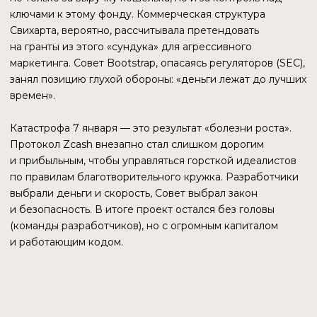
МАЙНЕРАМ
80%
(БЕЗОПАСНОСТЬ СЕТИ)
ГРАНТЫ СООБЩЕСТВА
8%
(ZCG)
LOCKBOX
12%
(ЗАМОРОЖЕННЫЙ РЕЗЕРВ)
Именно эти 12% стали бомбой замедленного действия.
Изначально это задумывалось как «копилка» на черный
день или на будущую децентрализацию. Но никто не
ожидал, что «копилка» превратится в золотое хранилище.
КОГДА ДЕНЬГИ СТАНОВЯТСЯ ПРОБЛЕМОЙ
В 2024 году, когда ZEC стоил $ 30, в Lockbox капали
копейки. Это мало кого волновало.
Но в ноябре 2025 года, при цене ZEC в $ 750, эти 12%
эмиссии превратились в поток миллионов долларов
ежемесячно.
Здесь важно уточнить — Lockbox не мертв. Судя
по ончейн-метрикам и
активности на форумах
, механизм