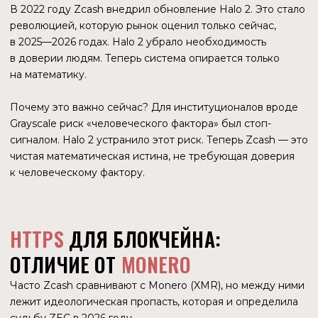
БЮРОКРАТЫ?
Владельцы ECC. Некоммерческая структура со статусом
501(c)(3), призванная следить, чтобы Zcash служил
человечеству, а не набивал карманы акционеров.
ПРИМЕЧАНИЕ:
501(c)(3) - это особый налоговый статус
благотворительной организации в США. Он означает, что
компания законодательно обязана работать ради
«общественного блага», а не прибыли. У неё нет
акционеров, и она не имеет права распределять доходы
между владельцами или продавать свои активы частным
лицам по заниженной цене — это считается нарушением
федерального закона.
Взгляд на Совет Bootstrap со стороны
Свихарта
: Это
«академическая башня из слоновой кости», люди,
оторванные от рынка, которые предпочли задушить
успешный стартап (Zashi), лишь бы не рисковать своим
некоммерческим статусом.
Взгляд на ситуацию со стороны
Совета
: Они (прим.: