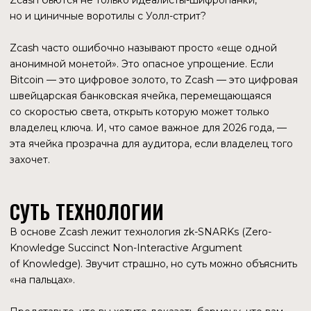
судьбу ZEC в 2026 году.
Monero — это «подводная лодка». Она скрыта всегда
и для всех. Это делает её любимицей даркнета,
но изгоем для бирж и регуляторов.
Zcash — это «тонированный лимузин». Вы не видите, кто
внутри, но полиция видит номера машины. А главное —
пассажир может опустить стекло.
В Zcash есть
Viewing Keys
(ключи просмотра). Владелец
экранированного адреса может дать этот ключ аудитору,
налоговой или банку, раскрыв историю своих операций,
но оставив её закрытой для остального мира.
Именно эту концепцию создатели Zcash называли
«HTTPS для блокчейна». В раннем интернете (HTTP) весь
трафик был открыт. Теперь мы используем шифрование
(HTTPS) для защиты данных карт и паролей, но это
не мешает банкам и магазинам работать легально. Zcash
стремился стать таким же стандартом для денег:
приватность по умолчанию, прозрачность
по требованию. Именно эта гибкость позволила Zcash
выжить под прессом SEC и получить шанс на ETF,
в то время как Monero изгоняли с централизованных
площадок.