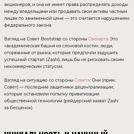
Конфликт интересов. Свихарт выступал продавцом
(как глава ECC) и покупателем (как глава новой
компании) одновременно.
Занижение стоимости. Продать актив, приносящий
$ 4 млн в год, за $ 166 тысяч в год (годовой платеж
по рассрочке) — это прямое нарушение
фидуциарных обязанностей. Налоговая служба США
(IRS) расценила бы это как вывод благотворительных
средств в частные карманы, что грозило бы
уголовными делами и отзывом статуса.
Цитата Совета
: «Срочность не оправдывает
ошибочный процесс. Добрые намерения
не заменяют юридических требований».
7 ЯНВАРЯ 2026.
ВЫНУЖДЕННОЕ
УВОЛЬНЕНИЕ
Совет отказался подписывать сделку на таких условиях,
предложив пересмотреть оценку и структуру. В ответ
Свихарт заявил, что условия работы стали
невыносимыми, и подал в отставку. Вслед за ним
заявления написала вся команда разработчиков.