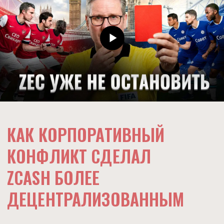
КАК КОРПОРАТИВНЫЙ
КОНФЛИКТ СДЕЛАЛ
ZCASH БОЛЕЕ
ДЕЦЕНТРАЛИЗОВАННЫМ
АНАТОМИЯ ПАРАДОКСА
Январь 2026 года войдет в историю криптоиндустрии
как месяц одного из самых драматичных и нелогичных
событий. Мы наблюдаем ситуацию, которая
противоречит интуитивному восприятию рынка.
Создатели технологии покидают проект,
но капитализация актива остается на уровнях, о которых
год назад можно было только мечтать.
На момент написания этого материала (середина января
2026 года) Zcash (ZEC) уже второй месяц торгуется
в диапазоне $ 370-$ 550. Чтобы понять масштаб
аномалии, нужно вспомнить, что актив более трех лет
провел в рейндже $ 20-$ 80. Затем последовал