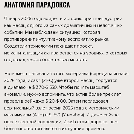
вертикальный взлет осени 2025 года с историческим
максимумом (ATH) в $ 750 (7 ноября). И даже сейчас,
после жесткой коррекции, Zcash стоит дороже, чем
большинство топ-альтов в их лучшие времена.
Но за фасадом высокой цены скрывается
управленческая катастрофа.
7 ЯНВАРЯ. ДЕНЬ, КОГДА ОСТАНОВИЛОСЬ
РАЗРАБОТКА
В этот день Джош Свихарт, CEO Electric Coin Company
(ECC) — компании, которая десять лет вела Zcash
за руку, — объявил о том, что он и вся команда
разработчиков покидают проект. Формулировка
«вынужденное увольнение» прозвучала как приговор.
Причиной стал неразрешимый конфликт с Советом
директоров некоммерческой организации Bootstrap,
владеющей ECC.
В мире традиционных финансов уход команды
основателей и разработчиков означает мгновенную
смерть компании. Акции падают в ноль. Но в криптомире
все работает иначе. 8 января рынок отреагировал
паническим проливом цены токена ZEC на 22% (до
~$ 390), но затем падение остановилось.
Почему Zcash не умер? Ответ кроется в событиях,