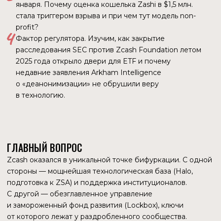
дату рождения, прописку — кучу лишней информации,
которую может запомнить или украсть.
В мире Zero-Knowledge (нулевого разглашения)
вы предъявляете математическое доказательство,
которое дает бармену ответ «Да» (предъявителю есть 18
лет) или «Нет» «(предъявителю нет18 лет). При этом
не раскрывается ни одна цифра из вашей даты
рождения. Бармен на 100% уверен в правдивости,
но не знает о вас ничего лишнего.
Zcash переносит этот принцип на деньги.
Bitcoin (прозрачный): весь мир видит: «Кошелек,
А перевел 5 BTC кошельку Б».
Zcash (скрытый): блокчейн фиксирует факт транзакции
и списывает комиссию, но отправитель, получатель
и сумма скрыты криптографической вуалью. Математика
гарантирует, что монеты не взялись из воздуха и не были
потрачены дважды.
HALO 2
Долгое время у Zcash была своя «ахиллесова пята» — так
называемая «Доверенная установка» (Trusted Setup). Для
запуска сети в 2016 году потребовалась сложная
церемония с участием шести человек, среди которых,
как
выяснилось
позже, был даже Эдвард Сноуден.