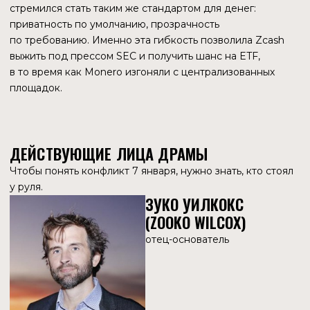
Конфликт января 2026 года — это не просто ссора
менеджеров. Это системный сбой при попытке
пересадить двигатель от гоночного болида (технологии
и амбиции Свихарта) в телегу (неповоротливая структура
Bootstrap). Zcash перерос своих «родителей», и теперь
мучительно пытается сепарироваться. Вопрос лишь
в том, переживет ли «ребенок» этот разрыв.
РАССЛЕДОВАНИЕ
КОНФЛИКТА 7 ЯНВАРЯ
Чтобы понять, почему 7 января 2026 года стало «черным
днем» для корпоративной структуры Zcash, нужно
отмотать время на три месяца назад. Конфликт между
разработчиками и советом директоров — это
не спонтанная ссора. Это классическая трагедия, где
благие намерения разбились о стену юридических
обязательств и внезапно свалившихся больших денег.