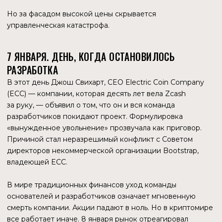
предшествовавших катастрофе.
ЛОВУШКА ДЛЯ «УМНЫХ ДЕНЕГ» ИЛИ СМЕНА
КАРАУЛА?
Ключ к пониманию текущей устойчивости цены лежит
в хронологии конца 2025 года. Институциональные
инвесторы начали свою большую игру задолго
до январского развала ECC. Они заходили в актив
на волне эйфории и ожиданий, фактически став
заложниками (или, возможно, новыми бенефициарами)
ситуации.
Ставка на ETF (ноябрь 2025)
. 26 ноября Grayscale
Investments подала
заявку
на конвертацию Zcash
Trust в спотовый ETF. Это был мощнейший сигнал.
Уолл-стрит поверила, что проблемы с регуляторами
(SEC) решены, и Zcash станет легальным приватным
«золотом».
Корпоративные казначейства (осень 2025)
.
Компании
Cypherpunk Technologies
(ранее Leap
Therapeutics) и
Reliance Global Group
публично
переориентировали свои резервы. Cypherpunk
Technologies инвестировала $ 50 млн, покупая ZEC
по средней цене $ 245. Они сбрасывали биткоин
и эфир ради Zcash, называя его недооцененным