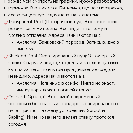
Grayscale и ставка на ETF:
Траст
Grayscale Zcash
(ZCSH) годами торговался
с дисконтом или премией. Их заявка
на конвертацию в спотовый ETF (26 ноября 2025) —
это сигнал рынку: «Мы договорились с SEC.
Приватность больше не токсична». Grayscale
не играет в азартные игры, они играют наверняка.
Их вход легитимизировал актив.
Осенью 2025 года сразу две публичные компании —
Cypherpunk Technologies (бывшая Leap Therapeutics)
и Reliance Global Group — объявили о превращении
в «казначейства Zcash» (DAT — Digital Asset Treasury).
Cypherpunk Technologies вложила $ 50 млн.,
выкупив более 200 000 ZEC.
Reliance
полностью
избавилась от биткоина
и эфира, переложив все резервы в Zcash.
Логика инвесторов: биткоин уже вырос и стал
«тяжелым». Zcash имеет ту же математику (21 млн.
монет, халвинги), но стоит в разы дешевле своего
потенциала и обладает уникальным свойством
(приватность), которого нет у биткоина. Это ставка
на асимметричный доход
Winklevoss Capital: