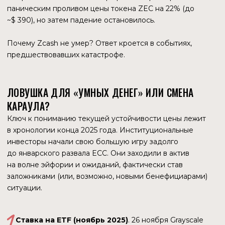
активом.
Приход Уинклвоссов
. Поддержка со стороны
Gemini и Winklevoss Capital укрепила веру в то, что
Zcash выходит из тени.
В этом и заключается парадокс? Крупный капитал
загрузился в Zcash осенью 2025 года, рассчитывая
на технологический прорыв и ETF. Но в январе 2026 года
они проснулись в реальности, где у проекта больше нет
официальной команды разработчиков.
Тот факт, что цена не рухнула ниже $ 370, говорит
о многом. Либо киты вынуждены держать цену, чтобы
не фиксировать гигантские убытки, либо рынок цинично
решил: «Протокол Zcash больше не нуждается в ECC.
Код написан, инвесторы на борту, а бюрократия только
мешала». Возможно, именно давление «больших денег»,
требовавших эффективности и прибыли от продуктов
типа кошелька Zashi, и разорвало отношения между
коммерчески настроенным Свихартом и консервативным
некоммерческим советом Bootstrap.
МЕТОДОЛОГИЯ НАШЕГО РАССЛЕДОВАНИЯ