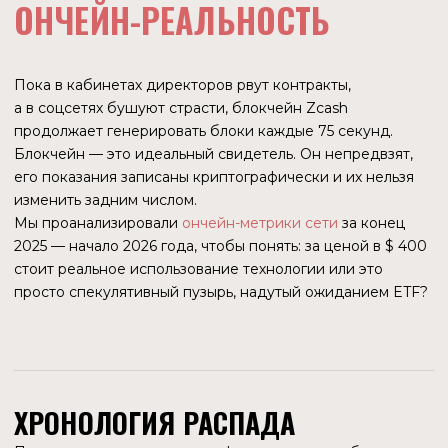
работает. В конце 2025 года (с обновлением NU6.1)
сообщество активировало протоколы для
«Ретроактивных грантов» (Retroactive Grants) — выплат
за уже сделанную работу. Деньги начали вводиться
в оборот.
Однако масштаб капитала создал политический кризис.
Технически механизм работает, средства
распределяются.
Политически огромная куча денег без единого
хозяина провоцирует борьбу за власть.
Конфликт 7 января во многом объясняется тем, что
коммерчески настроенная команда ECC во главе
со Свихартом хотела использовать этот ресурс для
агрессивной экспансии, а консервативный Совет
Bootstrap (держатель ключей) боялся нецелевого
расходования и внимания регуляторов. Деньги
поссорили тех, кого объединяла идея.
НОВЫЕ «ХОЗЯЕВА» ZEC
Пока внутри проекта шла грызня за бюджет, снаружи
Zcash скупали те, кому не нужны гранты. Они пришли за
дефицитом. Почему киты зашли в ZEC по $245-$500
осенью 2025 года?