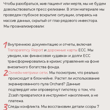
Прежде чем разбирать завалы январской катастрофы,
нужно понять, что именно лежит под руинами
корпоративного управления. Почему за контроль над
Zcash бьются не только идеалисты-шифропанки,
но и циничные воротилы с Уолл-стрит?
Zcash часто ошибочно называют просто «еще одной
анонимной монетой». Это опасное упрощение. Если
Bitcoin — это цифровое золото, то Zcash — это цифровая
швейцарская банковская ячейка, перемещающаяся
со скоростью света, открыть которую может только
владелец ключа. И, что самое важное для 2026 года, —
эта ячейка прозрачна для аудитора, если владелец того
захочет.
СУТЬ ТЕХНОЛОГИИ
В основе Zcash лежит технология zk-SNARKs (Zero-
Knowledge Succinct Non-Interactive Argument
of Knowledge). Звучит страшно, но суть можно объяснить
«на пальцах».
Представьте, что вы хотите доказать бармену, что вам
больше 18 лет, чтобы купить алкоголь. В обычном мире
(как в сети Bitcoin или при оплате картой)
вы показываете паспорт. Бармен видит ваше имя, точную