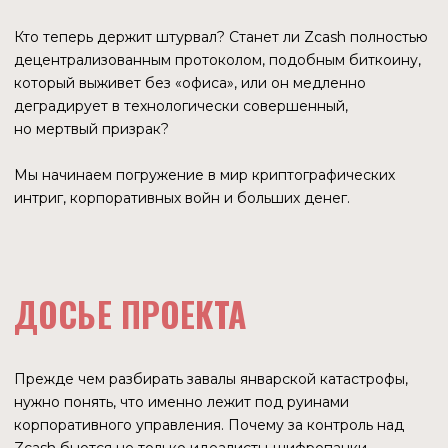
В процессе генерации ключей создавались побочные
данные — так называемые «криптографические
токсичные отходы» (toxic waste). Если бы участники
сговорились и сохранили их, вместо того чтобы
уничтожить, они получили бы математическую
возможность тайно и бесконечно печатать новые ZEC,
незаметно обесценивая активы всех инвесторов.
В 2022 году Zcash внедрил обновление Halo 2. Это стало
революцией, которую рынок оценил только сейчас,
в 2025—2026 годах. Halo 2 убрало необходимость
в доверии людям. Теперь система опирается только
на математику.
Почему это важно сейчас? Для институционалов вроде
Grayscale риск «человеческого фактора» был стоп-
сигналом. Halo 2 устранило этот риск. Теперь Zcash — это
чистая математическая истина, не требующая доверия
к человеческому фактору.
HTTPS
ДЛЯ БЛОКЧЕЙНА:
ОТЛИЧИЕ ОТ
MONERO
Часто Zcash сравнивают с Monero (XMR), но между ними
лежит идеологическая пропасть, которая и определила