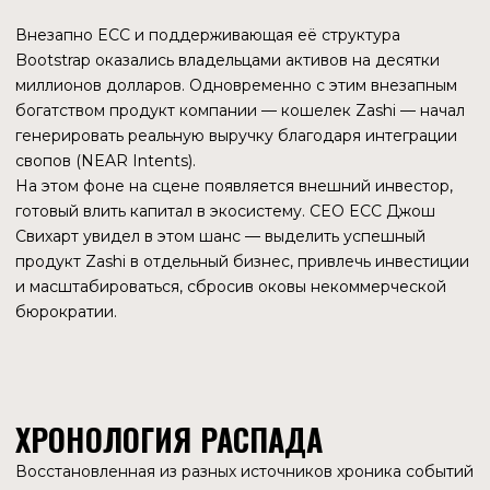
ЧТО СКРЫВАЮТ ГРАФИКИ?
ФЕНОМЕН ПУЛА ORCHARD – БУНКЕР ДЛЯ
КАПИТАЛА
Метрики показывают любопытную динамику. В течение
2023–2024 годов миграция средств в приватные пулы
шла вяло. Однако во второй половине 2025 года мы
видим резкий всплеск балансов в пуле Orchard.
О чем это говорит? Инвесторы не тратят ZEC. Они
покупают монеты и «паркуют» их в самом защищенном
пуле. Это поведение характерно не для пользователей
платежной системы (купил кофе – потратил), а для
долгосрочных держателей («ходлеров»), которые боятся
конфискации или слежки.
Накопление средств коррелирует с ростом цены. Люди
используют Orchard как цифровую офшорную ячейку.
Это подтверждает тезис о том, что Zcash сейчас
воспринимается как средство сбережения, а не