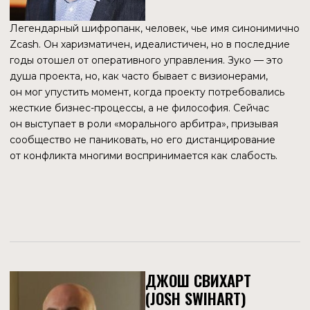
ОКТЯБРЬ 2025.
ИСКУШЕНИЕ
БОГАТСТВОМ
Еще летом 2025 года Electric Coin Company (ECC)
находилась в сложном положении. Согласно
отчету
Transparency Report за июнь 2025 года, операционные
расходы превышали доходы, а на балансе висел долг
перед Least Authority в размере $ 3,3 млн. Компания
выживала, считая каждый цент.
Но в октябре 2025 года ситуация перевернулась. Курс
ZEC начал вертикальный взлет с $ 70 до $ 150 за неделю,
а к ноябрю достиг исторического максимума в $ 750.
Внезапно ECC и поддерживающая её структура
Bootstrap оказались владельцами активов на десятки
миллионов долларов. Одновременно с этим внезапным
богатством продукт компании — кошелек Zashi — начал
генерировать реальную выручку благодаря интеграции
свопов (NEAR Intents).
На этом фоне на сцене появляется внешний инвестор,
готовый влить капитал в экосистему. CEO ECC Джош
Свихарт увидел в этом шанс — выделить успешный
продукт Zashi в отдельный бизнес, привлечь инвестиции
и масштабироваться, сбросив оковы некоммерческой
бюрократии.