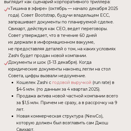
средство обмена.
ТРАНЗАКЦИИ И КОМИССИИ
Здесь кроется главный диссонанс. При цене актива в
$ 400−500 и капитализации выше $ 6 млрд., сеть
выглядит пугающе недозагруженной.
Комиссии ничтожны. Майнеры почти не получают
дохода от комиссий, живя только за счет награды
за блок. В сетях вроде Bitcoin или Ethereum на пике
цены комиссии взлетают до небес из-за ажиотажа.
В Zcash — тишина.