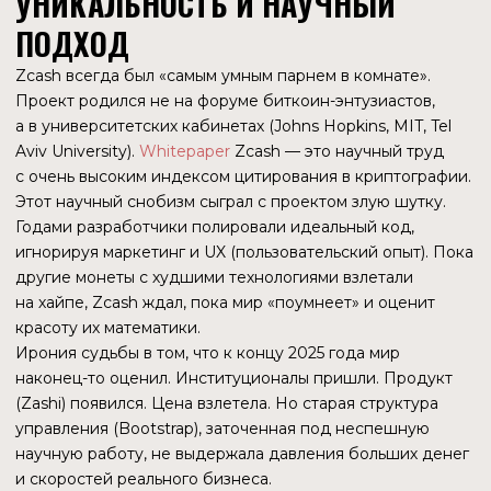
Это был демарш. Уходя, команда не передала доступы
к ряду корпоративных аккаунтов, фактически оставив
Совет с «пустой оболочкой» от компании ECC.
РОЛЬ
«LOCKBOX»
За кадром конфликта вокруг Zashi маячит еще более
крупная сумма — Dev Fund Lockbox.
С ноября 2024 года 12% от всех добытых монет Zcash
направлялись в специальный «замороженный фонд»
(Lockbox), механизм распределения которого так
и не был утвержден сообществом.
Пока ZEC стоил $ 30, в этом фонде лежали «копейки».
Когда ZEC достиг $ 750, в Lockbox уже аккумулировались
десятки миллионов долларов.
Есть обоснованное предположение, что борьба шла
не только за выручку кошелька, но и за контроль над
ключами к этому фонду. Коммерческая структура
Свихарта, вероятно, рассчитывала претендовать
на гранты из этого «сундука» для агрессивного
маркетинга. Совет Bootstrap, опасаясь регуляторов (SEC),
занял позицию глухой обороны: «деньги лежат до лучших
времен».