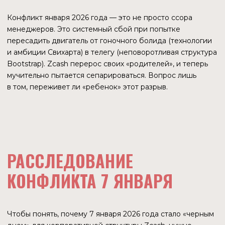
Катастрофа 7 января — это результат «болезни роста».
Протокол Zcash внезапно стал слишком дорогим
и прибыльным, чтобы управляться горсткой идеалистов
по правилам благотворительного кружка. Разработчики
выбрали деньги и скорость, Совет выбрал закон
и безопасность. В итоге проект остался без головы
(команды разработчиков), но с огромным капиталом
и работающим кодом.
ОНЧЕЙН-РЕАЛЬНОСТЬ
Пока в кабинетах директоров рвут контракты,
а в соцсетях бушуют страсти, блокчейн Zcash
продолжает генерировать блоки каждые 75 секунд.
Блокчейн — это идеальный свидетель. Он непредвзят,
его показания записаны криптографически и их нельзя
изменить задним числом.
Мы проанализировали
ончейн-метрики сети
за конец
2025 — начало 2026 года, чтобы понять: за ценой в $ 400
стоит реальное использование технологии или это
просто спекулятивный пузырь, надутый ожиданием ETF?