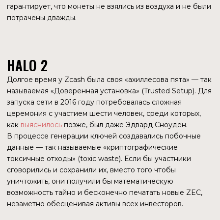
ДЖОШ СВИХАРТ
(JOSH SWIHART)
CEO-бунтарь
Человек, который вернулся в ECC, чтобы превратить
научную лабораторию в продуктовую компанию. Именно
при нем появился кошелек Zashi – удобный, стильный
продукт, который наконец-то сделал сложную
криптографию доступной домохозяйке. Свихарт понял
главное: технология без продукта мертва. Он начал
агрессивный маркетинг и искал способы монетизации.
Судя по всему, именно его амбиции по превращению
Zashi в прибыльный бизнес столкнулись с
консерватизмом Совета.
СОВЕТ
BOOTSTRAP
–
ХРАНИТЕЛИ ИЛИ