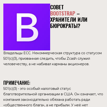
СУТЬ СПОРА: 501(C)(3)
ПРОТИВ СТАРТАПА
Здесь столкнулись две вселенные.
Позиция Джоша Свихарта (ECC):
Для него и команды разработчиков Совет Bootstrap
превратился в «собаку на сене». Они видели уникальное
рыночное окно: ZEC растет, институционалы идут,
продукт приносит прибыль. Свихарт считал, что спасает
проект, выводя его из-под неповоротливого управления
благотворительного фонда в агрессивную коммерческую
среду. Он называл действия Совета «вредоносным
управлением» (malicious governance), полагая, что
бюрократы душат инновации ради соблюдения
формальностей.
Позиция Совета Bootstrap:
Для Совета, юридически ответственного
за некоммерческую организацию, предложенная сделка
выглядела как рейдерский захват.