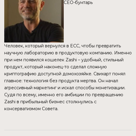
ХРОНОЛОГИЯ РАСПАДА
Восстановленная из разных источников хроника событий
выглядит как сценарий корпоративного триллера:
«Тишина в эфире» (октябрь — начало декабря 2025
года). Совет Bootstrap, будучи владельцем ECC,
запрашивает документы по планируемой сделке.
Свихарт, действуя как CEO, ведет переговоры.
Совет утверждает, что в течение 60 дней
их держали в информационном вакууме,
не предоставляя деталей о том, на каких условиях
Zashi будет продан новой компании.
Документы и шок (3-13 декабря). Когда
юридические документы наконец легли на стол
Совета, цифры вызвали недоумение.
Кошелек Zashi с
годовой выручкой
(run rate) в
$4-5 млн. (по данным за 4 квартал 2025).
Продажа актива новой частной компании всего
за $1,5 млн. Причем не сразу, а в рассрочку на 9
лет.
Новая коммерческая структура (NewCo),
которую должен был возглавить сам Джош
Свихарт.
Ультиматум (20 декабря): Свихарт и группа
инвесторов ставят Совету
жесткое условие
: сделка
должна быть закрыта до 1 января 2026 года. В
противном случае – разрыв.