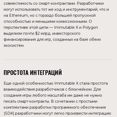
BLOCKLORDS BANNERS
Коллекция Blocklords Banners появилась в октябре 2022
года, история пока маленькая и судить об успехах еще
рано. Но старт и динамика роста отличные, $30 млн.
являются тому подтверждением.
ДАЛЬНЕЙШЕЕ РАЗВИТИЕ
ОГРОМНЫЕ РЕСУРСЫ
Робби Фергюсон, один из основателей проекта,