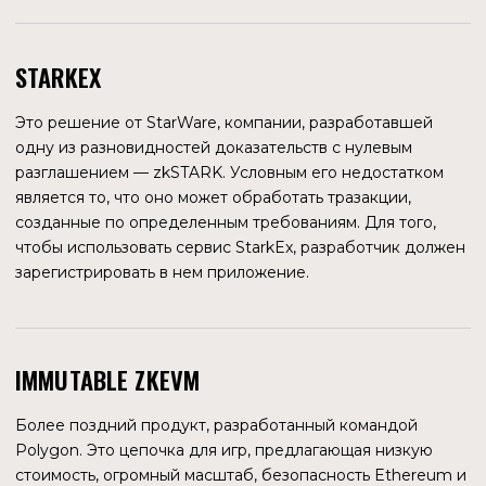
BOOK GAMES
У Book Games объем торгов за первые 4 месяца
составил $99,09 млн. Далее продажи находятся на
уровне $67 тыс. — $273 тыс. Владелец коллекции — Гари
Вайнерчук, серийный предприниматель, известный
своими бизнес-экспериментами. Скорее всего,
коллекция предназначалась для увеличения продаж
другого продукта бизнесмена — книги «Двенадцать с
половиной: эффективное использование эмоциональных
компонентов, необходимых для успеха в бизнесе». Такой
ход лишь показывает, что Гари добился успеха в жизни, и
умеет совершать нестандартные шаги. Вероятно, перед
запуском коллекция хорошо шиллилась, с чем и связан
начальный большой объем продаж. Дальнейшие
продажи показывают, что пользователи не увидели
особой пользы в этих NFT. Тем не менее, в общем
рейтинге продаж за 30 дней на Immutable Book Games
занимает 9 место.