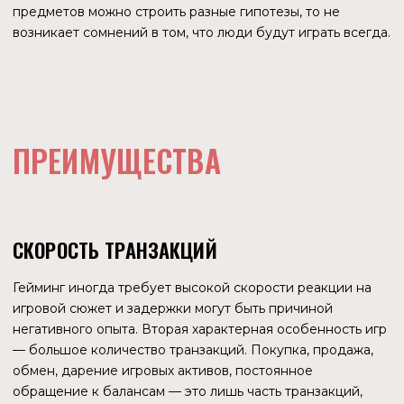
NFTRADE
$153,1 млн.
RARIBLE
$150,9 млн.
OKX NFT
$12,7 млн.
IMMUTABLE PASSPORT
Это одновременно и некастодиальный кошелек, и
приложение для аутентификации, и профиль игрока.
Создан для максимального упрощения доступа игроков к
приложениям. Планируется, что это будет единый
способ идентификации в максимально возможной
экосистеме Immutable X. Принцип действия
идентификации похож на технологию Single Sign-On,
которая позволяет переходить пользователю из одного
приложения в другое без повторной регистрации. Такой
принцип используют Google, Apple ID. Для входа в
систему не требуется пароль. Это означает, что
Immutable X не хранит закрытые ключи пользователя и
не участвует в подписании транзакций. Некоторые