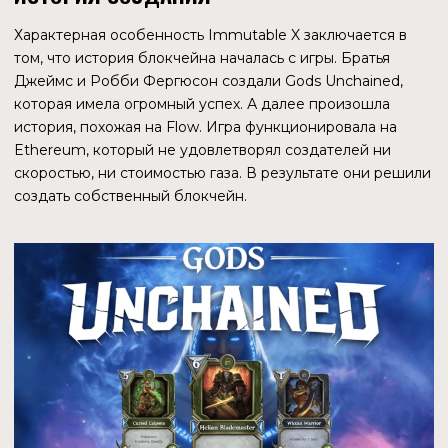
Разные сети, разные площадки, разные кошельки — все
это создает проблемы участникам рынка в процессе
взаимодействия с NFT. Создать глобальную ликвидность
и дать возможность любому желающему получить доступ
к ней из любого места (площадки, кошелька, цепочки) —
основная задача Immutable X.
ПЕРСПЕКТИВЫ РАЗВИТИЯ
Потенциал блокчейна Immutable X заключается в идее
его создания. Основатели решали конкретную проблему,
которая возникла в процессе создания успешного
проекта (Gods Unchained). Они знают и понимают рынок,
его потребности, тенденции и направление развития.
Блокчейн развивается, во всяком случае пока, в узкой