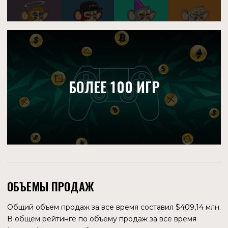
это так, то суммы будут на 30 % меньше, но это не
преуменьшает успех, достигнутый основателями
Immutable.
АЛЕКС КОННОЛИ
LinkedIn
Технический директор
ДЖЕЙМС ФЕРГЮСОН
LinkedIn
CEO
РОББИ ФЕРГЮСОН
LinkedIn
Президент Immutable
ДРУГИЕ СОТРУДНИКИ