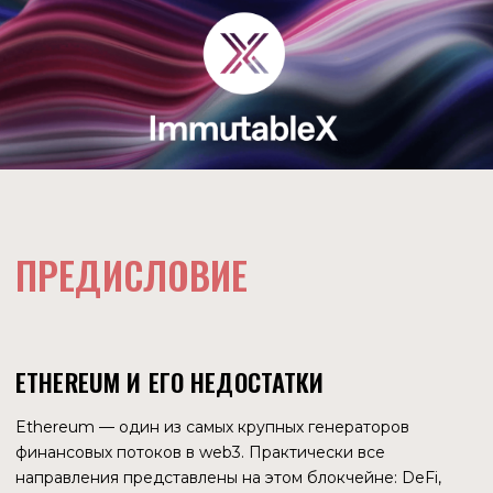
ПРЕДИСЛОВИЕ
ETHEREUM И ЕГО НЕДОСТАТКИ
Ethereum — один из самых крупных генераторов
финансовых потоков в web3. Практически все
направления представлены на этом блокчейне: DeFi,
игры, метавселенные, DAO. Огромное количество
приложений привлекли миллионы пользователей и
миллиарды долларов инвестиций. Ethereum стал первым
блокчейном, на котором появились смарт-контракты, что
стало важнейшей причиной успеха. Но сеть оказалась
перегружена большим трафиком, и у этого блокчейна
небольшая пропускная способность.
Но ещё большей неприятностью для пользователей
стали большие комиссии. Согласитесь, сделать перевод,
например, на 5 долларов и заплатить 10 за комиссию —
крайне невыгодно.