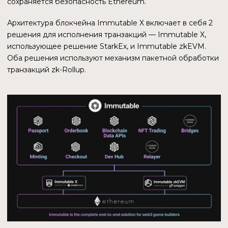
BOOK GAMES
$104,68 млн.
BLOCKLORDS BANNERS
$30,52 млн.
ДИНАМИКА
ИЗМЕНЕНИЯ ПРОДАЖ
Были взяты данные по топ-3 коллекциям на Immutable
GODS UNCHAINED
Gods Unchained — игра, на основе которой и вырос
блокчейн Immutable X. Это первый и самый успешный
проект команды, результаты которого улучшаются уже
третий год.