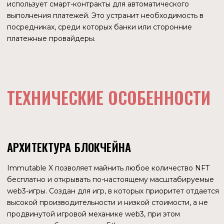
БОЛЕЕ 100 ИГР
ОБЪЕМЫ ПРОДАЖ
Общий объем продаж за все время составил $409,14 млн.
В общем рейтинге по объему продаж за все время
Immutable занимает 9 место.
Ниже — топ-3 проекта, на которых приходится 71,7 %
выручки.
GODS UNCHAINED
$158,01 млн.