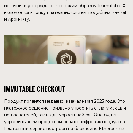
Для устранения путаницы важно уточнить, что Immutable
разрабатывает собственные блокчейн-игры, такие как
Gods Unchained и Guild of the Guardians. А Immutable X —
это решение для масштабирования уровня 2 для
приложений Ethereum на блокчейне.
Эффективность экосистемы Immutable X,
специализирующегося на невзаимозаменяемых токенах,
логично оценивать по числовым показателям
использования блокчейна.
На маркетплейсе указано 424 коллекции NFT. В январе
2023 года в интервью для Venturebeat один из
основателей говорит, что на платформе более 100 игр.
Несколько игр мигрировали с других блокчейнов —
Ember Sword, Cross the Ages и Delyseum изPolygon,
Deviant Factions, Undead Blocks и StarHeroes из Solana,
несколько игр из Terra.
424 КОЛЛЕКЦИИ NFT