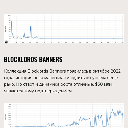
ИГРОВАЯ ИНДУСТРИЯ
Immutable стала верифицированным партнером Unity —
кроссплатформенного решения для создания видеоигр
и приложений. Unity вместе с Unreal является лидером
рынка по созданию видеоигр, и половина из них
создается с его помощью.
GameStop — самая большая сеть в США по продаже
игровых консолей, видеоигр и игровых аксессуаров. С
2022 года ее маркетплейс NFT поддерживает сеть
Immutable.