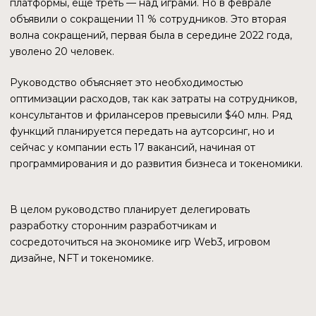
ДЕРЖАТЕЛИ ТОКЕНА IMX
Общее количество адресов равно 121,4 тыс. Этот
показатель относится только к держателям токена IMX.
Экосистема Immutable — это игры и NFT, и не все
пользователи держат нативный токен сети. Например,
игроки Illuvium могут иметь ILV, токен игры, обходясь без
IMX. Экономика сети построена таким образом, что нет
исключительной необходимости держать IMX.
По словам одного из основателей, на начало 2023 года
на Immutable было около 1,5 млн. активных кошельков.
Но так как отследить активность в различных сетях и
проектах довольно трудоемко, мы ограничимся нативным
токеном сети.
ОБЪЕМ СДЕЛОК
Если отследить объемы сделок, начиная с 21 октября 2021