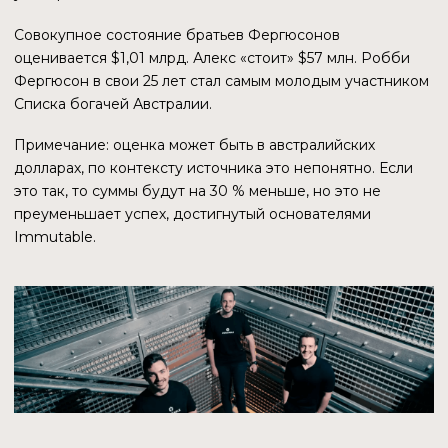
зависит от того, какие именно категории финансовых
потоков учитываются в объеме исследований. В
контексте данного отчета нас больше интересуют
тенденции и динамика развития отрасли. И мы с
вероятностью, стремящейся к 100 %, можем утверждать
— web3-игровая индустрия будет развиваться и темпы
роста будут увеличиваться.
Первая причина очевидна — у человека игровые
механики развивались тысячами лет. Игра как явление
стала неотъемлемой частью существования человека.
Вторая причина — прагматизм создателей игр. Одно
дело, когда игра куплена один раз, и нужно постоянно
увеличивать продажи и модифицировать игру. И совсем
другая ситуация с блокчейн-играми.
Какое основное отличие web2-игр от web3? Наличие
транзакций. А за них нужно платить. Да, это могут быть
микроскопические суммы, но количество транзакций
сейчас исчисляется миллионами, когда в блокчейне
находится всего лишь первая волна пользователей. А
когда сюда придут те 100 миллионов игроков, о которых
говорят Фергюсон и Райан Вятт, президент Polygon
Labs? Тогда количество транзакций будет выражаться
неимоверными числами.
Да, на комиссиях от транзакций будут зарабатывать в