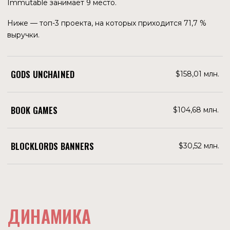
В Linkedin компании указано 307 сотрудников. В
интервью Venturebeat Робби Фергюсон говорит, что за
год (январь 2022 – январь 2023) штат вырос почти в 4
раза. Две трети сотрудников работают над развитием
платформы, еще треть — над играми. Но в феврале
объявили о сокращении 11 % сотрудников. Это вторая
волна сокращений, первая была в середине 2022 года,
уволено 20 человек.
Руководство объясняет это необходимостью
оптимизации расходов, так как затраты на сотрудников,
консультантов и фрилансеров превысили $40 млн. Ряд
функций планируется передать на аутсорсинг, но и
сейчас у компании есть 17 вакансий, начиная от
программирования и до развития бизнеса и токеномики.
В целом руководство планирует делегировать
разработку сторонним разработчикам и
сосредоточиться на экономике игр Web3, игровом
дизайне, NFT и токеномике.
ИНВЕСТОРЫ