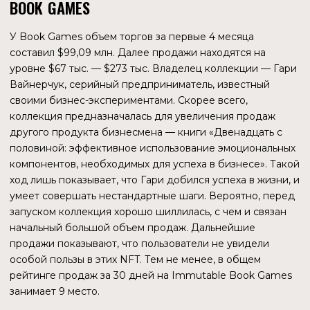
ПАРТНЕРЫ
Кроме относительно небольших партнерств, у компании
Immutable есть ряд крупных партнеров. TikTok тестирует
возможность заработка создателями контента. В конце
второго квартала 2023 года планируется выход
Immutable zkEVM — продукта, созданного с
использованием технологии Polygon. Таким образом
Immutable сможет укрепить свои позиции в качестве
поставщика решения для создания игр. Запуск zkEVM
не отменяет партнерство со StarkWare, продукт
Immutable X продолжит свою работу.