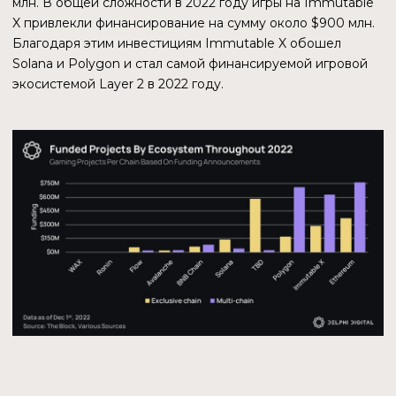
БОЛЬШАЯ АУДИТОРИЯ
Согласно отчету Dappradar, доля пользователей, которые
играют в блокчейн-игры, значительно превышает
количество других участников web3. В первом квартале
2023 года половина от всех активных кошельков
принадлежала игрокам.
ПЕРСПЕКТИВЫ РОСТА
Согласно исследованию компании Allied Market
Research, прогнозируется, что рынок блокчейн-игр в
период с 2023 по 2032 год будет расти на 66,5 % в год. В