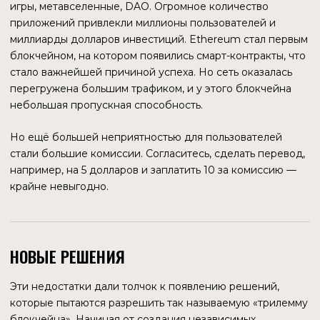
НОВЫЕ РЕШЕНИЯ
Эти недостатки дали толчок к появлению решений,
которые пытаются разрешить так называемую «трилемму
блокчейна». Начиная от создания независимых
блокчейнов, до проектов, масштабирующих сам
Ethereum.
2022 стал годом выхода на рынок нескольких крупных
проектов, которые являются надстройками над
блокчейном Виталика Бутерина. Optimism и Arbitrum One
стали популярными сетями в очень короткие сроки.
Arbitrum сейчас безоговорочный лидер среди Ethereum
Layer 2 с TVL около $6 млрд. Популярность этих решений
закономерна, так как пользоваться возможностями
Ethereum, но платить комиссии в десятки раз меньше —
это то, что нужно розничным пользователям.
Среди решений, масштабирующих Ethereum, основная
масса является сетями общего назначения. То есть,
созданных для функционирования широкого спектра
dapps, будь то игры, финансы, социальные приложения.
Но некоторые сети создаются для решения
специализированных задач. Так, компания Offchain Labs
кроме Arbitrum One запустила сеть, ориентированную на
игры и метавселенные — Arbitrum Nova. А в 2021 году
появилась сеть от другого разработчика,
специализирующаяся на NFT — Immutable. Далее о ней