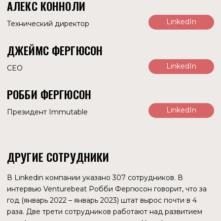
основном владельцы сетей. Но именно глобальные
игроки и строят новый мир блокчейна, за который
остальным придется платить.
СТАТИСТИКА СЕТИ
АДРЕСА
С начала 2023 года к токену сети Immutable — IMX —
начал проявляться ярко выраженный спекулятивный
интерес. На графике четко прослеживается корреляция
между ценой актива и количеством активных адресов. В
2022 году такая взаимосвязь была значительно слабее.
Этот же вывод подтверждает и график количества
транзакций — четкая корреляция с ценой IMX.