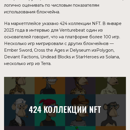
КОМАНДА
ОСНОВАТЕЛИ ПРОЕКТА
Immutable — частная технологическая компания из
Австралии. Виталик Бутерин заявил, что свертки с
нулевым разглашением — это будущее блокчейна.
Immutable был первым, кто использовал их для создания
NFT-платформы.
У компании 3 основателя — братья Джеймс и Робби
Фергюсоны, а такоже Алекс Конноли. Робби и Алекс
учились на одном курсе в Сиднейском университете.
Все трое были увлечены играми, что и привело к
созданию успешной компании. Робби и Алекс ради
этого так и не перешли на третий курс и бросили
университет.
Совокупное состояние братьев Фергюсонов
оценивается $1,01 млрд. Алекс «стоит» $57 млн. Робби
Фергюсон в свои 25 лет стал самым молодым участником
Списка богачей Австралии.
Примечание: оценка может быть в австралийских
долларах, по контексту источника это непонятно. Если