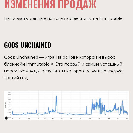
Основатели провели 6 инвестиционных раундов на
общую сумму $279,8 млн. Самый крупный прошел в
марте 2022 года и принес $200 млн. Оценка компании
после этого составила $2,5 млрд. В раунде принимали
участие очень известные фонды — Animoca Brands,
Tencent, ParaFi Capital, Arrington Capital. Лид-инвестором
стала компания Temasek — крупнейшая в Азии
инвестиционная компания, принадлежащая государству
Сингапур.