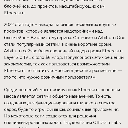
и поговорим.
О ПРОЕКТЕ. ОСНОВНЫЕ
ПРОДУКТЫ
ИСТОРИЯ СОЗДАНИЯ
Характерная особенность Immutable X заключается в
том, что история блокчейна началась с игры. Братья
Джеймс и Робби Фергюсон создали Gods Unchained,
которая имела огромный успех. А далее произошла
история, похожая на Flow. Игра функционировала на
Ethereum, который не удовлетворял создателей ни
скоростью, ни стоимостью газа. В результате они решили
создать собственный блокчейн.