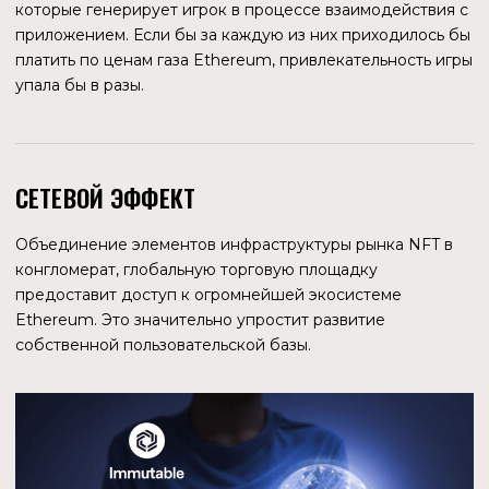
источники утверждают, что таким образом Immutable X
включается в гонку платежных систем, подобных PayPal
и Apple Pay.
IMMUTABLE CHECKOUT
Продукт появился недавно, в начале мая 2023 года. Это
платежное решение призвано упростить оплату как для
пользователей, так и для маркетплейсов. Оно будет
управлять всем процессом оплаты цифровых продуктов.
Платежный сервис построен на блокчейне Ethereum и
использует смарт-контракты для автоматического
выполнения платежей. Это устранит необходимость в
посредниках, среди которых банки или сторонние
платежные провайдеры.