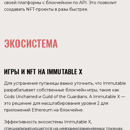
утверждает, что Immutable X был крупнейшей
экосистемой по финансированию, выделенному для игр
Web3, по сравнению с любым другим L1 или L2 в мире, за
исключением Ethereum.
Суммы фондов развития действительно немалые.
Совместно с гейминговым порталом Kongregate был
создан фонд на $40 млн и запущен еще один на $500
млн. В общей сложности в 2022 году игры на Immutable
X привлекли финансирование на сумму около $900 млн.
Благодаря этим инвестициям Immutable X обошел
Solana и Polygon и стал самой финансируемой игровой
экосистемой Layer 2 в 2022 году.