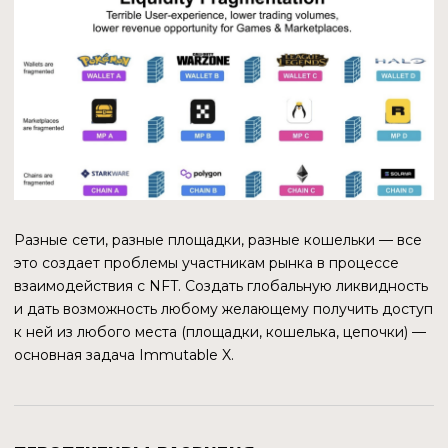
негативного опыта. Вторая характерная особенность игр
— большое количество транзакций. Покупка, продажа,
обмен, дарение игровых активов, постоянное
обращение к балансам — это лишь часть транзакций,
которые генерирует игрок в процессе взаимодействия с
приложением. Если бы за каждую из них приходилось бы
платить по ценам газа Ethereum, привлекательность игры
упала бы в разы.
СЕТЕВОЙ ЭФФЕКТ
Объединение элементов инфраструктуры рынка NFT в
конгломерат, глобальную торговую площадку
предоставит доступ к огромнейшей экосистеме
Ethereum. Это значительно упростит развитие
собственной пользовательской базы.