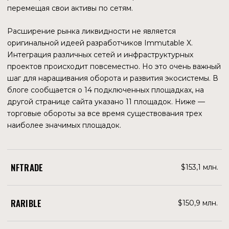
STARKEX
Это решение от StarWare, компании, разработавшей
одну из разновидностей доказательств с нулевым
разглашением — zkSTARK. Условным его недостатком
является то, что оно может обработать тразакции,
созданные по определенным требованиям. Для того,
чтобы использовать сервис StarkEx, разработчик должен
зарегистрировать в нем приложение.
IMMUTABLE ZKEVM
Более поздний продукт, разработанный командой
Polygon. Это цепочка для игр, предлагающая низкую
стоимость, огромный масштаб, безопасность Ethereum и
совместимость со смарт-контрактами. Разработчики
могут использовать тот же код и инструментарий, что и
на Ethereum, но с гораздо большей пропускной
способностью и меньшими комиссионными. О