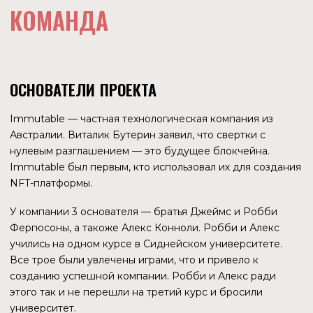
2022 году рынок оценивался в $4,9 млрд., к 2032 году он
может достигнуть $818,5 млрд.
Из трех сегментов игр — ролевые, игры с открытыми
мирами и коллекционные — последний является самым
быстрорастущим.
ЗАДЕЛ НА БУДУЩЕЕ
При изучении рыночных ниш числовые оценки различных
аналитиков часто отличаются. Например, Робби
Фергюсон утверждает, что игроки ежегодно тратят $100
млрд. на игровые предметы. Так что оценка рынка