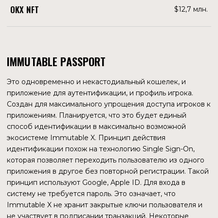
перспективе этой цепи — Immutable X и Polygon
выделили почти $2 млрд. инвесторского
финансирования для игр, созданных на базе обеих
экосистем.
ПРОСТОТА ИНТЕГРАЦИЙ
Еще одной особенностью Immutable X стала простота
взаимодействия разработчиков с блокчейном. Для
создания игры любого масштаба им даже не нужно
писать смарт-контракты. В сочетании с простыми
комплектами разработки программного обеспечения
(SDK) разработчики могут легко произвести интеграцию
своей платформы с блокчейном по API. Это позволит
создавать NFT-проекты в разы быстрее.
ЭКОСИСТЕМА
ИГРЫ И NFT НА IMMUTABLE X