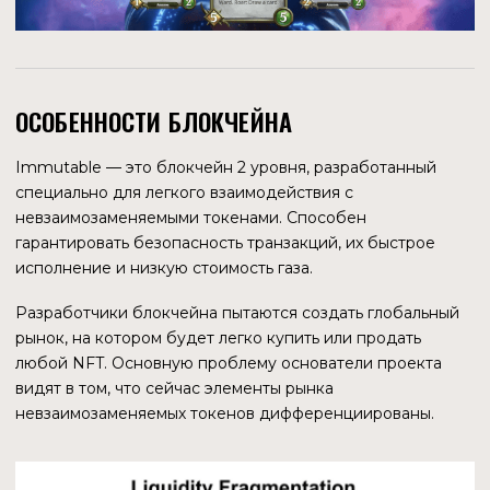
нише Games and Collectibles. Это позволяет максимально
сконцентрироваться на потребностях пользователей
именно этого вида продуктов.
Обозначение игр и коллекционных предметов узкой
нишей не указывает на их финансовую незначительность.
Сейчас у NFT много вариантов использования, и
потенциал этой технологии далек от пика своего
развития. Но на текущий момент оборот NFT в играх и
коллекциях составляет значительную долю от общего
оборота. И если о будущем рынка коллекционных
предметов можно строить разные гипотезы, то не
возникает сомнений в том, что люди будут играть всегда.
ПРЕИМУЩЕСТВА
СКОРОСТЬ ТРАНЗАКЦИЙ
Гейминг иногда требует высокой скорости реакции на
игровой сюжет и задержки могут быть причиной