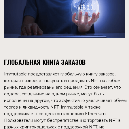
ТЕХНИЧЕСКИЕ ОСОБЕННОСТИ
АРХИТЕКТУРА БЛОКЧЕЙНА
Immutable X позволяет майнить любое количество NFT
бесплатно и открывать по-настоящему масштабируемые
web3-игры. Создан для игр, в которых приоритет отдается
высокой производительности и низкой стоимости, а не
продвинутой игровой механике web3, при этом
сохраняется безопасность Ethereum.
Архитектура блокчейна Immutable X включает в себя 2
решения для исполнения транзакций — Immutable X,
использующее решение StarkEx, и Immutable zkEVM.
Оба решения используют механизм пакетной обработки
транзакций zk-Rollup.