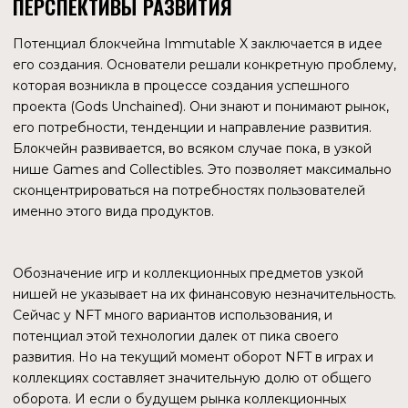
ГЛОБАЛЬНАЯ КНИГА ЗАКАЗОВ
Immutable предоставляет глобальную книгу заказов,
которая позволяет покупать и продавать NFT на любом
рынке, где реализованы его решения. Это означает, что
ордера, созданные на одном рынке, могут быть
исполнены на другом, что эффективно увеличивает объем
торгов и ликвидность NFT. Immutable X также
поддерживает все десктоп-кошельки Ethereum.
Пользователи могут беспрепятственно торговать NFT в
разных криптокошельках с поддержкой NFT, не
перемещая свои активы по сетям.
Расширение рынка ликвидности не является
оригинальной идеей разработчиков Immutable X.
Интеграция различных сетей и инфраструктурных
проектов происходит повсеместно. Но это очень важный
шаг для наращивания оборота и развития экосистемы. В
блоге сообщается о 14 подключенных площадках, на
другой странице сайта указано 11 площадок. Ниже —
торговые обороты за все время существования трех
наиболее значимых площадок.