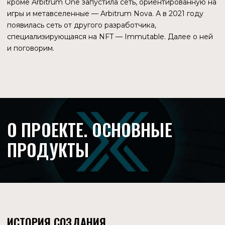
ОСОБЕННОСТИ БЛОКЧЕЙНА
Immutable — это блокчейн 2 уровня, разработанный
специально для легкого взаимодействия с
невзаимозаменяемыми токенами. Способен
гарантировать безопасность транзакций, их быстрое
исполнение и низкую стоимость газа.
Разработчики блокчейна пытаются создать глобальный
рынок, на котором будет легко купить или продать
любой NFT. Основную проблему основатели проекта
видят в том, что сейчас элементы рынка
невзаимозаменяемых токенов дифференциированы.