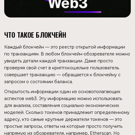
моделей. Сколько токенов принадлежит определенному
адресу, кто самые крупные держатели токенов — это
простые запросы, ответы на которые просто получить
напрямую из обозревателя, например, Etherscan. Но
часто требуется информация, которую можно получить
только посредством сложных программных запросов к
реестру блокчейна. Допустим, нужно узнать, кто
является владельцем токенов из NFT-коллекции,
выпущенных в заданный период времени. Вот тут и
пригодится протокол, который умеет эффективно искать,
индексировать и агрегировать информацию из
блокчейнов.
ЧТО РЕШАЕТ THE GRAPH
С помощью Thе Graph такого рода задачи становятся
простыми. Это децентрализованный протокол, который
может быстро извлекать информацию из реестра
публичного блокчейна. Для этого используются
подграфы — открытые API, протоколы, которые
позволяют использовать функции или данные из одного
приложения в другом.
Пример API — использование Google Карт в интерфейсе
приложения такси. Компания экономит на разработке,
Google получает новых пользователей.