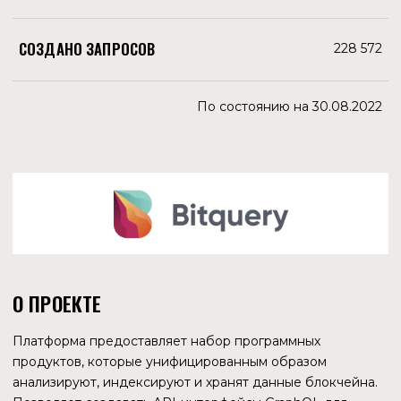
в день для децентрализованной сети — 4 482 857.
Общий доход протокола в месяц от запросов к
подграфам составляет $4 218 810. Сумма
приблизительная, но отражающая уровень дохода
индексаторов The Graph.
ПРИБЫЛЬ И УБЫТКИ
ДЕРЖАТЕЛЕЙ GRT
92,07 % держателей GRT находятся в убытке. В прибыли
сейчас только участники инвестиционных раундов и
токенсейлов.