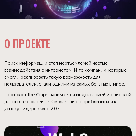
Поиск информации стал неотъемлемой частью
взаимодействия с интернетом. И те компании, которые
смогли реализовать такую возможность для
пользователей, стали одними из самых богатых в мире.
Протокол The Graph занимается индексацией и очисткой
данных в блокчейне. Сможет ли он приблизиться к
успеху лидеров web 2.0?
ЧТО ТАКОЕ БЛОКЧЕЙН
Каждый блокчейн — это реестр открытой информации
по транзакциям. В любом блокчейн-обозревателе можно
увидеть детали каждой транзакции. Даже просто
проверяя свой счет в криптокошельке пользователь
совершает транзакцию — обращается к блокчейну с
запросом о состоянии баланса.
Открытость информации один из основополагающих
аспектов web3. Эту информацию можно использовать
для анализа, составления социально-экономических