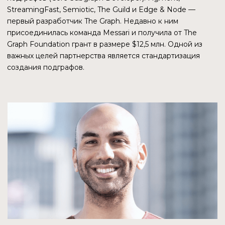
ЭКОСИСТЕМА
THE GRAPH COUNCIL
Основной управляющий орган децентрализованной
сети, которые управляет The Graph Foundation,
финансирует экосистему, обновляет и развивает
протокол на основе создания моделей и проводит в нём
экстренные операции. Решения принимаются с
помощью механизма мультиподписи «6 из 10».
На момент создания, Council являлся централизованным
органом. Но команда стремится к децентрализации
управления, поэтому структура и функции The Graph
Council в будущем будут меняться.