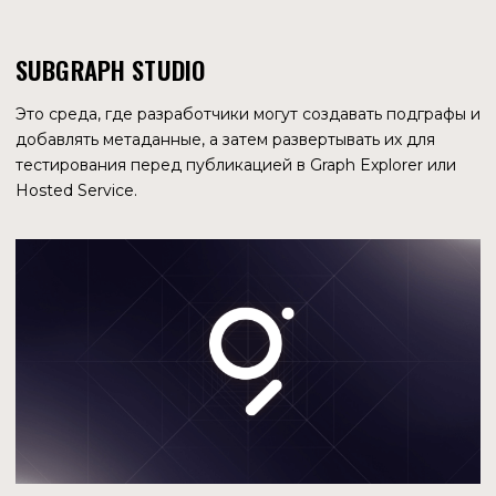
StreamingFast, Semiotic, The Guild и Edge & Node —
первый разработчик The Graph. Недавно к ним
присоединилась команда Messari и получила от The
Graph Foundation грант в размере $12,5 млн. Одной из
важных целей партнерства является стандартизация
создания подграфов.
ЯНИВ ТАЛЬ
LinkedIn
Cооснователь
Получил степень бакалавра по электротехнике в
Университете Южной Калифорнии. Работал в компаниях
Qualcomm, Hewlett-Packard. The Graph — третий проект,