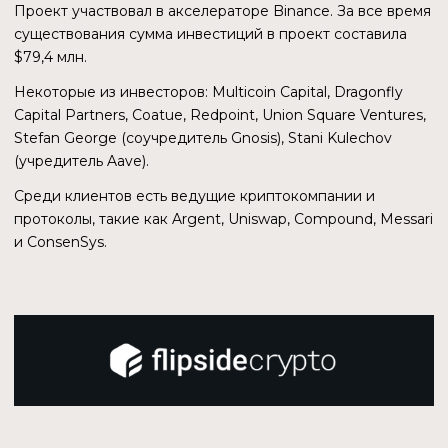
17 декабря 2020 года GRT появился в листинге
нескольких крупных бирж (Binance, Coinbase). Это
привело к активной торговле токеном и достижению
АТН 13.02.2021 на уровне $2,33 (по цене закрытия на
дневной свече). С этим и связано большое количество
транзакций в январе-апреле 2021 года.
До мая 2022 года количество транзакций следовало за
ценой. Далее, когда цена токена пришла к текущему
низкому уровню, у показателя началась тенденция к
росту.
Токен доступен пользователям менее двух лет. Среднее
время удержания составляет 1 год. Это свидетельствует
о том, что GRT обладает реальной ценностью в нативной
сети.
ФИНАНСОВЫЕ ПОКАЗАТЕЛИ
ТЕКУЩАЯ СИТУАЦИЯ
От момента запуска и до конца 2021 года протокол
обработал около 370 млрд. запросов. К концу 2021 года