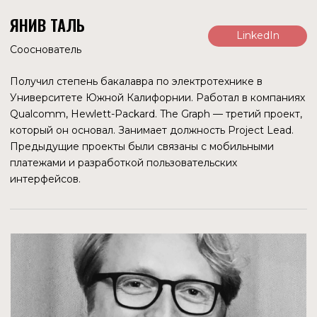
THE GRAPH FOUNDATION
The Graph Foundation осуществляет управление,
связанное с распределением грантов и финансирования,
координацией процесса технического управления,
участием в инициативах по созданию сообщества и
привлечения участников сети, децентрализацией
управления протоколом и распределением ресурсов и
экспериментами с квадратичными механизмами
финансированием для распределения грантов.
С 2021 года, когда была запущена программа грантов, и
до июля 2022 года уже размещено около $12 млн. Для
наблюдения и распределения грантов до $20 000 в
марте 2022 года было учреждено Graph AdvocatesDAO.
Более крупные гранты будет поддерживать The Graph
Foundation, «пока DAO не станет более зрелым». Все
гранты выплачиваются в GRT для использования в сети
The Graph.