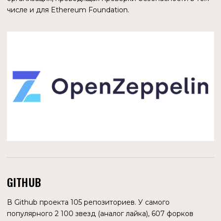
ПОДГРАФЫ
В 2021 году рост числа разработчиков подграфов в
протоколе составил 550 % за год, а количество
подграфов увеличилось на 282 %.
Самое большое количество подграфов как в Graph
Network, так и в Hosted Service посвящено DeFi и NFT.