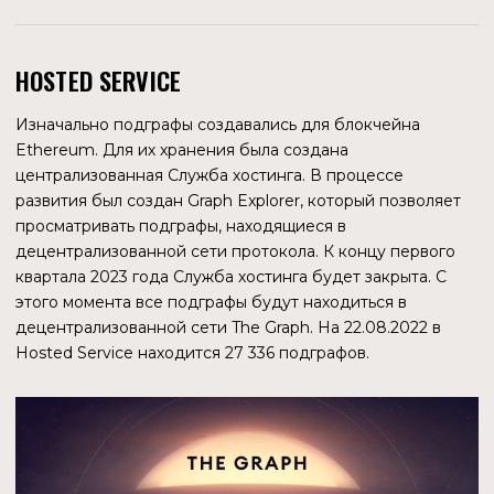
который он основал. Занимает должность Project Lead.
Предыдущие проекты были связаны с мобильными
платежами и разработкой пользовательских
интерфейсов.
ЯННИС ПОЛЬМАН
LinkedIn
Cооснователь
В Любекском университете (Германия) обучался по
специальности «Информатика и взаимодействие
человека с компьютером», имеет степень магистра. Был
подрядчиком по разработке программного обеспечения
в одном из ранних проектов Янива Таля. С 2018 по 2021
год в The Graph занимал должность Tech Lead. C февраля