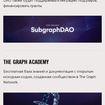
количестве пользователей в открытых источниках найти
не удалось.
КОЛИЧЕСТВО ЗАПРОСОВ В МЕСЯЦ
От 0,5 до 1 млрд.
КЛИЕНТЫ И ПАРТНЕРЫ
0x, Binance, Maker, Gnosis, Korea University, Kyber
Network, 1inch
ИНВЕСТОРЫ
Digital Finance Group, YBB Foundation, Tenzor Capital
(данных о сумме инвестиций нет)
МЕТРИКИ ПРОТОКОЛА