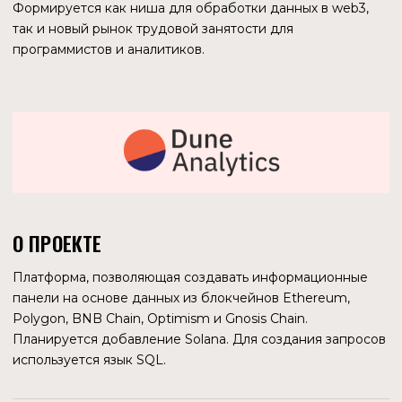
2021
2022
ЯНВАРЬ
2 864
670
ФЕВРАЛЬ
3 835
644
МАРТ
2 461
841
АПРЕЛЬ
2 388
606