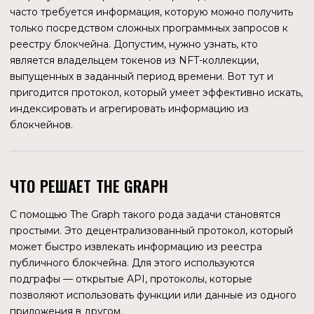
Благодаря API, разработчики приложений получили
возможность разрабатывать бессерверные приложения,
полностью работающие на открытой инфраструктуре.
Потребителями Thе Graph могут быть как конечные
пользователи, так и веб-сервисы или промежуточное
программное обеспечение. Токеном протокола является
GRT, он используется для распределения ресурсов в
сети.
ПАРТНЕРЫ И ПОДДЕРЖКА
Многие децентрализованные приложения, в том числе
Aave, Synthetix, Uniswap, используют The Graph для своих
интерфейсов, так как отпадает необходимость в
самостоятельной обработке и хранении огромных
объемов информации. Так как уже систематизированная
информация запрашивается из хранилища The Graph, это
значительно увеличивает скорость ее обработки и
отображения.
The Graph поддерживает блокчейны Ethereum, Near,
Cosmos, протокол Arweave и 34 сети, размещенных
на них.
ПРИМЕР ИСПОЛЬЗОВАНИЯ ПОДГРАФОВ В