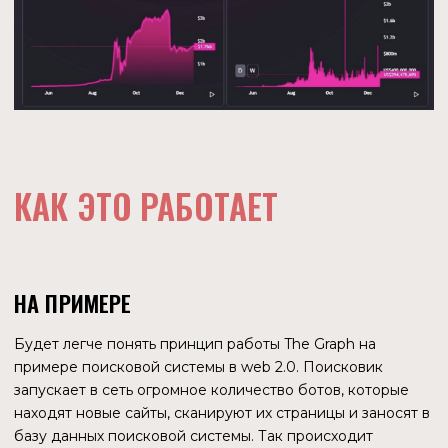
ВЗАИМОДЕЙСТВИЕ УЧАСТНИКОВ
Разработчик создает подграф в Subgraph Studio. После
публикации подграфа куратор анализирует его, и, если
он оптимистично оценивает потенциал, подает сигнал
для индексации в обозревателе графов блокировкой
GRT. После получения сигнала ноды начинают
индексировать подграф сканируя блокчейн на наличие
новых блоков. После завершения индексирования
пользователи могут просматривать результаты запроса в
своих приложениях.