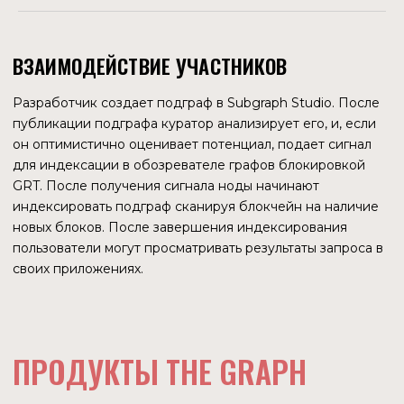
подграфа — от метаданных до статистики участников.
Там же кураторы могут выбрать подграф, который они
хотят передать индексаторам. На 22.08.2022 в
обозревателе можно увидеть 444 подграфа, которые уже
размещены в децентрализованной сети. Остальные до
конца первого квартала 2023 года находятся в Hosted
Service.
КОМАНДА
Над проектом работает десять независимых команд. Из
них пять относятся к основным разработчикам
подграфов (Core Subgraph Developer): Figment,