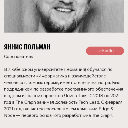
SUBGRAPHDAO
Элемент экосистемы на стадии разработки. Он позволит
обучать других разработчиков подграфов и расширять
пул участников, которые могут работать с dapps, чтобы
помочь удовлетворить свои потребности в подграфах.
DAO также будет поддерживать миграцию подграфов,
финансировать гранты.
THE GRAPH ACADEMY
Бесплатная база знаний и документация с открытым
исходным кодом, созданная сообществом в The Graph
Network.