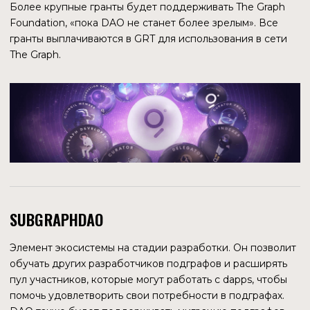
ЗАРЕГИСТРИРОВАННЫХ АНАЛИТИКОВ
23 400
СОЗДАНО ДАШБОРДОВ
88 300
СОЗДАНО ЗАПРОСОВ
228 572
По состоянию на 30.08.2022
О ПРОЕКТЕ
Платформа предоставляет набор программных
продуктов, которые унифицированным образом
анализируют, индексируют и хранят данные блокчейна.
Позволяет создавать API-интерфейсы GraphQL для
более чем 30 блокчейнов. Команда в 2019 году выиграла
хакатон Binance SAFU.
Поскольку сервис централизованный, данных о