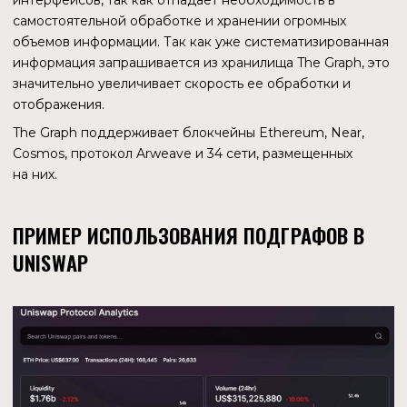
индексация сайтов. Когда пользователь создает
поисковый запрос, то система ищет нужный результат не
в сети, а в своей базе. Именно благодаря индексации
результаты поиска выводятся практически мгновенно.
Проблема в том, что индексация, хранение и выдача
результатов происходят централизованно. Всем
управляет компания-владелец. Поэтому она может
влиять на выдачу результатов, манипулируя ими. Что
очень часто и происходит.
По похожему принципу работает протокол The Graph.
Только в отличие от централизованных поисковых
систем, в процессе задействованы тысячи участников,
которые могут также принимать участие в управлении
протоколом.
ВИДЫ УЧАСТНИКОВ