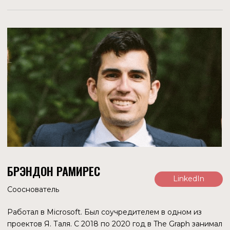
АУДИТ И GITHUB
OPENZEPPELIN
Компания, специализирующаяся на аудите
децентрализованных систем, регулярно проводит аудит
смарт-контрактов протокола. Первый из них был
проведен в августе 2020 года, еще шесть — весной 2021
года.
OpenZeppelin весьма уважаемая и авторитетная
организация, проводящая проверки безопасности в том
числе и для Ethereum Foundation.