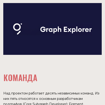
ИНВЕСТОРЫ
The Graph привлек инвестиций на сумму $69,6 млн в семи
раундах. Самый крупный раунд на сумму в $50 млн. был
проведен в начале 2022 года. Участниками стали Tiger
Global Management, Reciprocal Ventures, FinTech
Collective, Fenbushi Capital, Blockwall Management.
Остальные раунды проводились в 2019-2020 годах. В них
участвовали в том числе Multicoin Capital, ParaFi Capital,
Digital Currency Group, Coinbase Ventures и другие —
всего 17 фондов.
В феврале 2022 года был учрежден The Graph Ecosystem
Fund, который привлек инвестиций на $205 млн. Фонд
будет предоставлять гранты командам, создающим
децентрализованные приложения с использованием
технологии запросов The Graph в сферах DeFi, NFT, DAO,
торговых площадок, межсетевой инфраструктуры и
метавселенных. Инвесторами Фонда стали Multicoin
Capital, Hashkey, gumi Cryptos Capital (gCC), Reciprocal
Ventures.