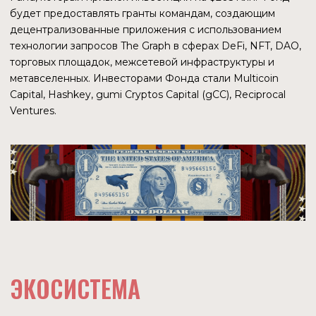
ПОЧЕМУ ЭТО ВАЖНО
Сравнение протокола The Graph с конкурентами
позволяет подтвердить вывод, что рыночная ниша
выбрана правильно. Платформы, занимающиеся
извлечением и обработкой данных из блокчейнов,
интересны разработчикам (создателям подграфов или
запросов), инвесторам и крупным участникам рынка.
Формируется как ниша для обработки данных в web3,
так и новый рынок трудовой занятости для
программистов и аналитиков.
О ПРОЕКТЕ
Платформа, позволяющая создавать информационные
панели на основе данных из блокчейнов Ethereum,
Polygon, BNB Chain, Optimism и Gnosis Chain.
Планируется добавление Solana. Для создания запросов
используется язык SQL.