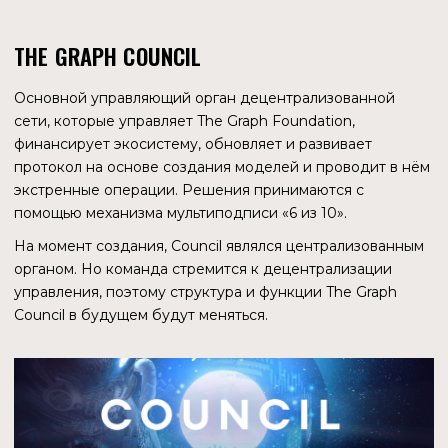
ЗАРЕГИСТРИРОВАННЫХ ПОЛЬЗОВАТЕЛЕЙ
128 282
СОЗДАНО ДАШБОРДОВ
35 808
СОЗДАНО ЗАПРОСОВ
228 572
По состоянию на
30.08.2022
ДРУГИЕ ДАННЫЕ
Так как на платформе может зарегистрироваться
пользователь с любым уровнем знаний и подготовкой,
это сказывается на качестве дашбордов.
Информационные панели есть как профессионального
уровня, так и неработающие.
Проект участвовал в акселераторе Binance. За все время
существования сумма инвестиций в проект составила
$79,4 млн.
Некоторые из инвесторов: Multicoin Capital, Dragonfly
Capital Partners, Coatue, Redpoint, Union Square Ventures,
Stefan George (соучредитель Gnosis), Stani Kulechov
(учредитель Aave).