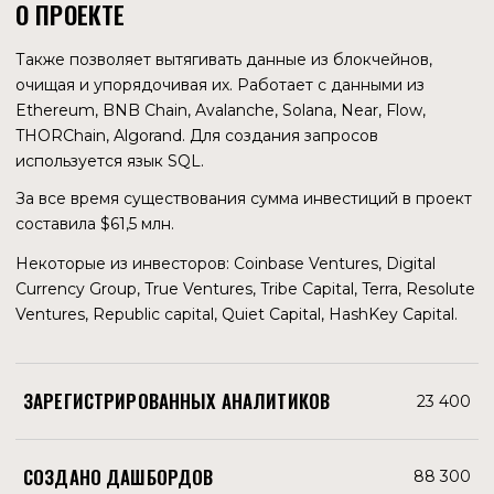
среднее количество запросов в день на Hosted Service
составило 1,8 млрд. В августе 2022 года это число
уменьшилось и составляет около 1 млрд. в день. Падение
числа запросов составляет около 40 %. Снижение числа
активных адресов в августе 2022 года, по сравнению с
декабрем 2021 года, составило 22 %. То есть, интерес к
токену сохранился, несмотря на медвежий рынок. Это
может быть как спекулятивная торговля, так и
накопление GRT участниками сети по выгодной цене.
ДРУГИЕ ПОКАЗАТЕЛИ
По информации, полученной от Кайла Рохаса,
представителя команды, средняя цена за запрос
составляет $0,00014. Цена приблизительная, так как на
самом деле зависит от ряда факторов. Например,
индексатор для привлечения пользователей к своему
подграфу может уменьшать стоимость запроса. Таким
образом, ежедневный доход протокола от запросов в
Hosted Service составляет $140 000.
Количество запросов в децентрализованной сети
меньше — это очевидно, так как и подграфов там
значительно меньше. Известно, что сумма комиссий за
запросы за 30 дней составила $18 828. Зная стоимость
одного запроса, получаем среднее количество запросов