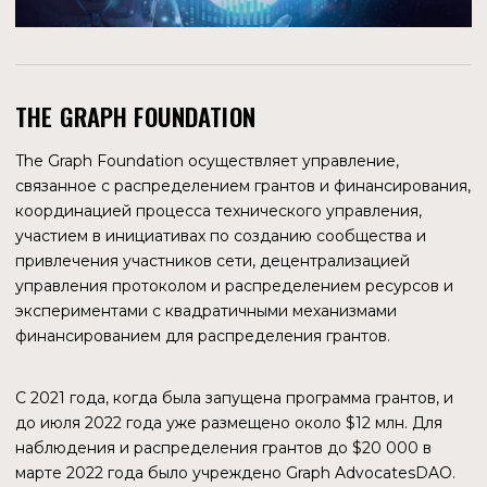
Среди клиентов есть ведущие криптокомпании и
протоколы, такие как Argent, Uniswap, Compound, Messari
и ConsenSys.
О ПРОЕКТЕ
Также позволяет вытягивать данные из блокчейнов,
очищая и упорядочивая их. Работает с данными из
Ethereum, BNB Chain, Avalanche, Solana, Near, Flow,
THORChain, Algorand. Для создания запросов
используется язык SQL.
За все время существования сумма инвестиций в проект
составила $61,5 млн.
Некоторые из инвесторов: Coinbase Ventures, Digital
Currency Group, True Ventures, Tribe Capital, Terra, Resolute
Ventures, Republic capital, Quiet Capital, HashKey Capital.