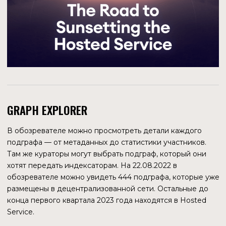
2021 года является сооснователем компании Edge &
Node — первого основного разработчика The Graph.
БРЭНДОН РАМИРЕС
LinkedIn
Cооснователь
Работал в Microsoft. Был соучредителем в одном из
проектов Я. Таля. С 2018 по 2020 год в The Graph занимал
должность Research Lead. Является сооснователем
компании Edge & Node.