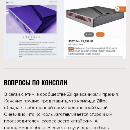
Binance NFT, Blockchain.com, Polygon, Polkadot,
DappRadar, Splinterlands и много других.
VALKYRIE INVESTMENTS
Компания, предлагающая институциональным и
аккредитованным инвесторам криптовалютные ETF
(биржевые фонды), запустила Valkyrie Zilliqa Trust с
целевой доходностью 8 %.