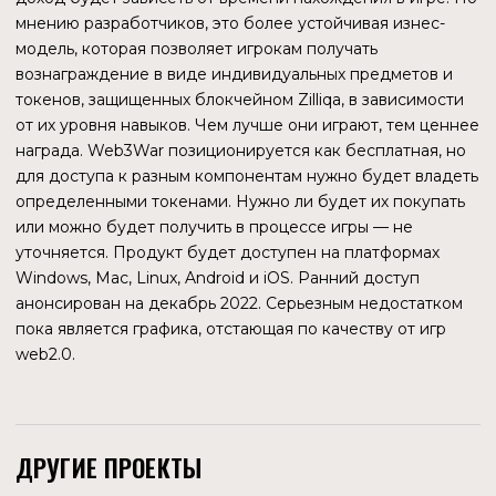
ДЖУЗАР МОТИВАЛЛА
Один из основателей Anquan Capital, бывший президент
Сингапурского компьютерного общества
НОВЫЕ ЛИЦА
Появилось много и новых должностей, и людей с
внушительным профессиональным опытом. Интересно,
что тренд на руководителя-ученого сохранился. Донг
Синьшу, предыдущий СЕО, также выходец из
Сингапурского национального университета. Можно
сделать вывод, что и в дальнейшем Zilliqa будет
совершенствовать свои технологии. Вместе с тем
очевиден акцент на игровом сегменте. Хорошим знаком
является то, что команда расширяется на сильно
выраженном медвежьем рынке. Значит есть как средства
для привлечения качественных human resources, так и
планы, как их использовать.