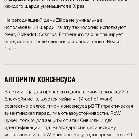
РАЗРАБОТКА
Команда специально для Zilliqa создала язык
программирования — Scilla (Smart Contract Intermediate-
Level Language), язык для смарт-контрактов среднего
уровня. Причиной создания послужили случаи взлома
смарт-контрактов, написанных на Solidity (язык смарт-
контратков на Ethereum). По замыслу разработчиков в
коде Scilla легче находить уязвимости и проще писать
безопасные смарт-контракты. Есть и другие
преимущества.
Возможность конвертировать код Solidity в Scilla
Верифицируемость — можно формально
гарантировать, что контракт, написанный на Scilla,
делает именно то, для чего он предназначен, и
ничего больше
Язык может использоваться на любом другом
блокчейне