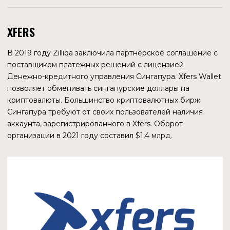
Руководство Zilliqa всерьез занимается развитием
игрового направления. Во-первых, выпущена уже третья
версия SDK Zilliqa Unity, набора средств разработки
компьютерных игр. Во-вторых, в начале 2023 года может
состоятся выпуск собственной игровой консоли.
Техническое описание пока не анонсировано, продукт
на уровне прототипа. Известно, что одним из принципов
реализации будет «избавление пользователя от
сложностей Web3». В консоль будет интегрирован
криптокошелек. Вероятно, на приставке будут работать
игры из экосистемы Zilliqa, так как за прохождение
миссий игроки смогут зарабатывать токены ZIL.
Еще одна отличительная особенность консоли —
возможность майнинга ZIL, что приведет к дальнейшей
децентрализации блокчейна. Цена приставки неизвестна,
но по словам представителя компании консоль сможет
окупить себя в процессе эксплуатации. Хотелось бы
понимать, за счет чего произойдет самоокупаемость.
Разве что под приставку будут выпускать игры, которые
не будут доступны на других платформах. Но это резко
ограничит распространение подобных игр. Если любая
игра будет доступна и без приставки, то зачем ее
покупать? Для майнинга?
Исторический АТН криптовалюты ZIL равен $0,24, а на