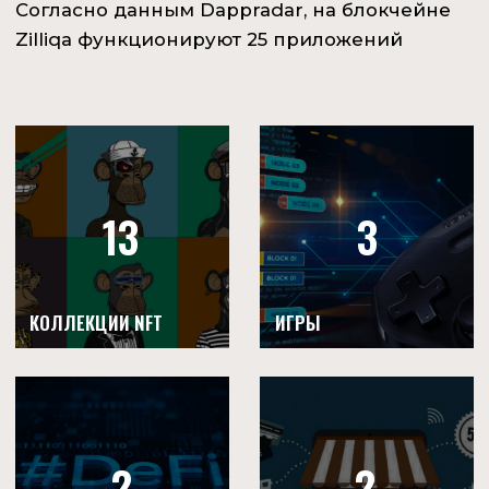
Кроме этих децентрализованных
приложений, на блокчейне Zilliqa
функционирует ряд сообществ, сервисов и
компаний
IGNITEDAO
Деятельность IgniteDAO направлена на расширение
экосистемы Zilliqa. Пока из продуктов DAO существует
образовательная платформа Learnblockchain и
анонсирован, но не запущен, кошелек Torch. По словам
представителя DAO, его запуск планировался еще на
первый квартал 2022 года. Но кошелек все еще
находится на стадии «coming soon». Судя по
комментариям в Твиттере, запуск переносился уже не
раз.