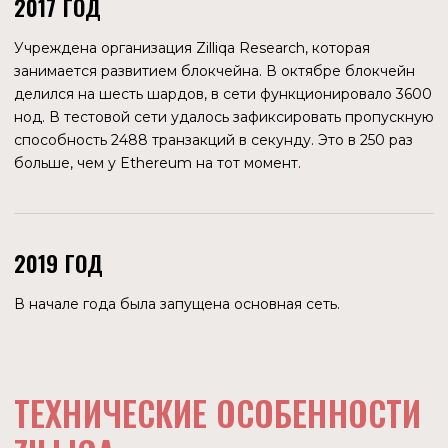
ШАРДИНГ
По утверждению разработчиков, Zilliqa — первый
блокчейн, который полностью основан на шардинге. Это
означает разделение основной цепи блоков на
несколько подцепей (шардов). Каждый шард можно
рассматривать как отдельный блокчейн, в котором
обрабатываются данные с однородными
характеристиками.
Упрощенная модель такого блокчейна: каждый из
шардов поддерживается независимым кластером нод,
которые проверяют транзакции и создают блоки.
Каждый шард имеет свою специализацию, например,
обслуживает определенное подмножество смарт-
контрактов или адресов. Далее данные
синхронизируются в основном (центральном) блокчейне,
который назначает валидаторов и сохраняет состояния
шардов. История транзакций хранится на
соответствующем шарде.
Теоретически ограничений на количество шардов нет.
Практически же их количество ограничено
вычислительными возможностями центрального
блокчейна. Поэтому, когда-то такая схема блокчейна
снова исчерпает свои возможности масштабирования.
Шардинг используется для решения одной из трех