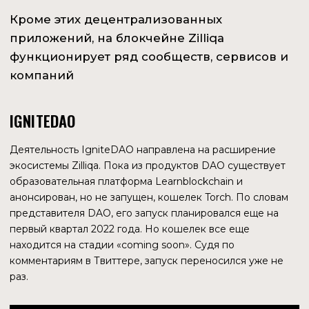
XFERS
В 2019 году Zilliqa заключила партнерское соглашение с
поставщиком платежных решений с лицензией
Денежно-кредитного управления Сингапура. Xfers Wallet
позволяет обменивать сингапурские доллары на
криптовалюты. Большинство криптовалютных бирж
Сингапура требуют от своих пользователей наличия
аккаунта, зарегистрированного в Xfers. Оборот
организации в 2021 году составил $1,4 млрд.