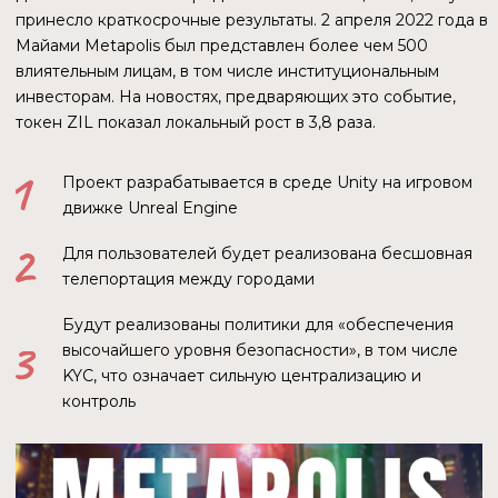
Напрашивается вопрос: как финтех-компания, которая
не смогла за два года набрать вменяемое количество
подписчиков в социальных аккаунтах кошелька,
планирует развивать банк?
ДРУГИЕ ПРОЕКТЫ
Сеть Tyron разрабатывает кошелек для стейкинга,
основанный на децентрализованной идентификации.
Разработчики коллекции NFT запустили магазин с
мерчем. ZilVerse запускает средство просмотра галереи
NFT для Zilliqa.
Частная сингапурская биржа Hg Exchange (HGX),
инвестором которой является сингапурское отделение
Binance, занимается листингом security-токенов, а также
токенизацией физических активов.
Zilliqa, как один из основателей биржи и поставщик
технологий, способствовала токенизации редкой
коллекции виски «Casks of Distinction». Токенизировав