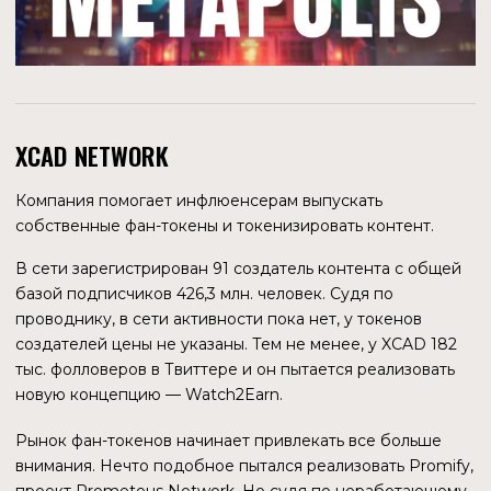
его как ценную бумагу, обеспеченную активами, Zilliqa
предоставила аккредитованным инвесторам
возможность владеть частью этого ранее неликвидного
актива.
HGX — это первый корпоративный проект Zilliqa.
Собственный маркетплейс NFT блокчейна пока
существует в виде сайта, на котором могут подать заявку
на регистрацию создатели контента.
ВПЕЧАТЛЕНИЯ ОТ ЭКОСИСТЕМЫ
В целом, впечатление от экосистемы Zilliqa
неоднозначное. Успешных децентрализованных
приложений на блокчейне пока нет, трудно назвать
успехом показатели ZilSwap. Определенный интерес
вызывает сервис LunarCrush, анализ социальной
составляющей крипторынка может вырасти в большой
бизнес. Самый потенциально интересный проект —
Metapolis. С уверенностью можно сказать, что
метавселенные еще даже близко не подошли к своему
уровню возможностей. И усилия по развитию MaaS-
платформы могут принести отличные результаты в очень
недалеком будущем.