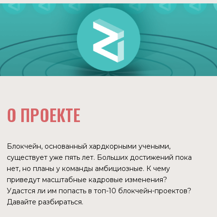
О ПРОЕКТЕ
Блокчейн, основанный хардкорными учеными,
существует уже пять лет. Больших достижений пока
нет, но планы у команды амбициозные. К чему
приведут масштабные кадровые изменения?
Удастся ли им попасть в топ-10 блокчейн-проектов?
Давайте разбираться.
ИСТОРИЯ
ВОЗНИКНОВЕНИЯ
2016 ГОД
Пратик Саксенна, один из учредителей, опубликовал
технический документ будущего блокчейна. В нем было
описание цепочки блоков, основанной на технологии
шардинга.