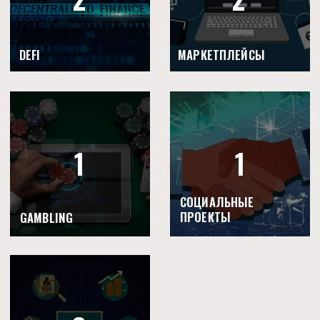
METAPOLIS
Интересным проектом может стать Metapolis, платформа
MaaS (Metaverse-as-a-Service), в которую планируется
внедрить технологии дополненной реальности. Судя по
всему, на этот проект команда делает большую ставку. Он
достаточно активно продвигается в сообществе, что уже
принесло краткосрочные результаты. 2 апреля 2022 года в
Майами Metapolis был представлен более чем 500
влиятельным лицам, в том числе институциональным
инвесторам. На новостях, предваряющих это событие,
токен ZIL показал локальный рост в 3,8 раза.
Проект разрабатывается в среде Unity на игровом
движке Unreal Engine
Для пользователей будет реализована бесшовная
телепортация между городами
Будут реализованы политики для «обеспечения
высочайшего уровня безопасности», в том числе
KYC, что означает сильную централизацию и