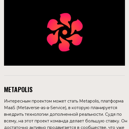
ZEEVES
Компания, разработавшая децентрализованный кошелек
в виде Telegram-бота, который работает на блокчейне
Zilliqa. У кошелька 471 фолловер в твиттере (аккаунт
создан в августе 2020 г.) и 347 подписчиков в телеграм
(канал создан 15.10.2020). Данных по количеству
пользователей кошелька в открытых источниках нет.
Команда Zeeves планирует запустить NeoBank, который
позволит хранить фиатные деньги и криптовалюту на
одной платформе и обменивать фиат на криптовалюту
или наоборот. Zeeves Neobank планирует выпускать
дебетовые карты, которые можно будет пополнять в
евро и ZIL, и реализовать возможность транзакций
IBAN/SEPA. Бета-версия платформы должна быть
выпущена в третьем квартале 2022 года.
Инфраструктурным партнером проекта выступает BaaS
(Banking as a Service) — компания Striga.