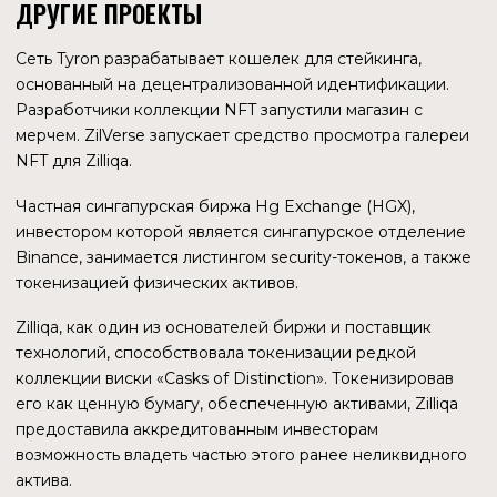
криптовалюты, так и на притоке токенов других
протоколов.
СТРУКТУРА КОМПАНИИ
ZILLIQA CAPITAL
Цель Zilliqa Capital — работать в качестве
инвестиционной компании с постоянным капиталом,
ориентированным на экосистему, которая будет
вкладывать средства в децентрализованные и финтех-
решения в области инвестирования, управления
активами, страхования, кредитования, платежей и
денежных переводов, а также критически важные
инфраструктуры, которые будут доступны в web3. В
совет директоров входят представители крупных
компаний и организаций. Возглавляют компанию Майкл
Конн и Амрит Кумар — соучредитель, бывший президент
и главный научный сотрудник Zilliqa Research.