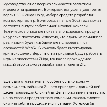
2022 год ознаменовался для Zilliqa стратегическими
изменениями в руководстве. Более 10 новых
сотрудников займут ключевые посты. Кроме того,
компания будет расширена за счет приема на различные
должности еще около 100 новых сотрудников.
Судя по изменениям в кадровой политике, можно ожидать
определенный рывок в развитии с коммерческой точки
зрения. Новым членам команды осталось доказать свой
профессионализм и компетентность.