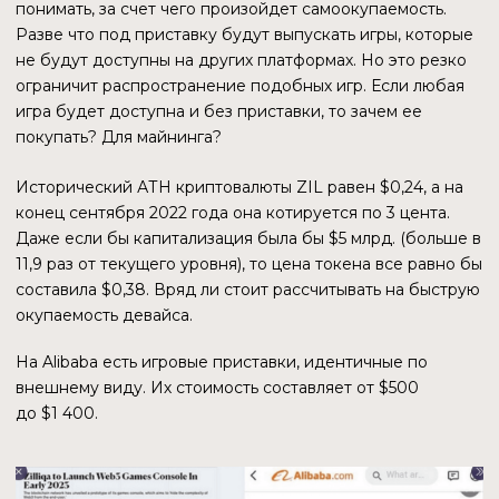
ПАРТНЕРЫ
BLOCKCHAIN GAME ALLIANCE
Zilliqa Research является Золотым спонсором BGA —
организации, занимающейся продвижением блокчейна в
игровой индустрии. Членами BGA являются многие
известные бренды криптопространства: Ubisoft, MOBOX,