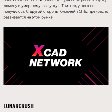
РАЗВИТИЕ
С помощью двух инфраструктурных звеньев — ZILHive,
акселератора новых проектов, и Zilliqa Capital,
инвестиционного фонда, руководство блокчейна
планирует реализовать цели по экспансии рынка. Цели
амбициозны — войти в топ-10 блокчейнов. Если имеется
в виду капитализация, то на конец сентября 2022 года
токен ZIL пока занимает 81 место в общем рейтинге
Coinmarketcap.
ИГРОВОЕ
ПОДРАЗДЕЛЕНИЕ
WEB3WAR