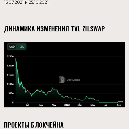
LUNARCRUSH
С помощью алгоритмов machine learning проект получает
данные из социальных сетей и консолидирует их в
числовые метрики. Команда запатентовала LunarCRUSH
Galaxy Score, опережающий индикатор, позволяющий
институциональным инвесторам использовать
алгоритмическую торговлю. Токен LUNR торгуется на
ряде CEX и DEX.