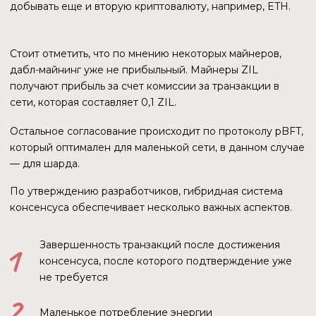
ЭКОСИСТЕМА
Согласно данным Dappradar, на блокчейне
Zilliqa функционируют 25 приложений
13
3
КОЛЛЕКЦИИ NFT
ИГРЫ
2
2
DEFI
МАРКЕТПЛЕЙСЫ