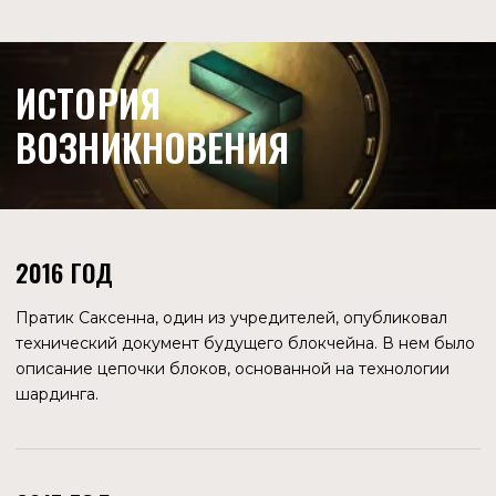
2017 ГОД
Учреждена организация Zilliqa Research, которая
занимается развитием блокчейна. В октябре блокчейн
делился на шесть шардов, в сети функционировало 3600
нод. В тестовой сети удалось зафиксировать пропускную
способность 2488 транзакций в секунду. Это в 250 раз
больше, чем у Ethereum на тот момент.
2019 ГОД
В начале года была запущена основная сеть.
ТЕХНИЧЕСКИЕ ОСОБЕННОСТИ
ZILLIQA