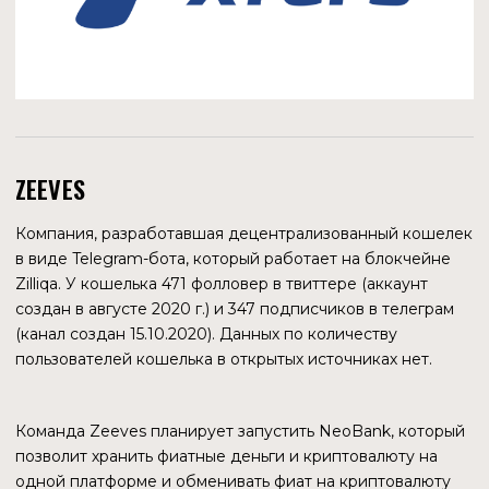
конец сентября 2022 года она котируется по 3 цента.
Даже если бы капитализация была бы $5 млрд. (больше в
11,9 раз от текущего уровня), то цена токена все равно бы
составила $0,38. Вряд ли стоит рассчитывать на быструю
окупаемость девайса.
На Alibaba есть игровые приставки, идентичные по
внешнему виду. Их стоимость составляет от $500
до $1 400.
ВОПРОСЫ ПО КОНСОЛИ
В связи с этим, в сообществе Zilliqa возникали прения.
Конечно, трудно представить, что команда Zilliqa