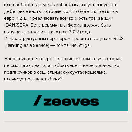
обладает собственной производственной базой.
Очевидно, что консоль изготавливается сторонним
производителем, скорее всего китайским. А
программное обеспечение, по сути, должно быть
разработано программистами Zilliqa.
Насколько известно, Zilliqa — первый блокчейн, который
разрабатывает подобный проект. На рынке игровых
консолей уже есть три крупных лидера: Sony, Nintendo и
Microsoft. Конкуренция с ними, все еще недостаточно
высокое качество web3-игр — это те проблемы, с
которыми столкнется Zilliqa.
Что может помочь в продвижении нового продукта?
Во-первых, интеграция в приставку интересных игр. Во-
вторых, активно наращивается количество партнеров
среди киберспортивных команд и игровых организаций.
Пользовательская база блокчейна как технологии во
всех его проявлениях однозначно будет расти. Это
может стать драйвером роста. Если Zilliqa сможет развить
прототип в полноценный продаваемый продукт, то он
станет одним из важных генераторов прибыли.
Осенью 2022 года планируется реализовать поддержку
EVM на Zilliqa. Реализация кросс-чейн механизмов
положительно скажется как на ликвидности нативной