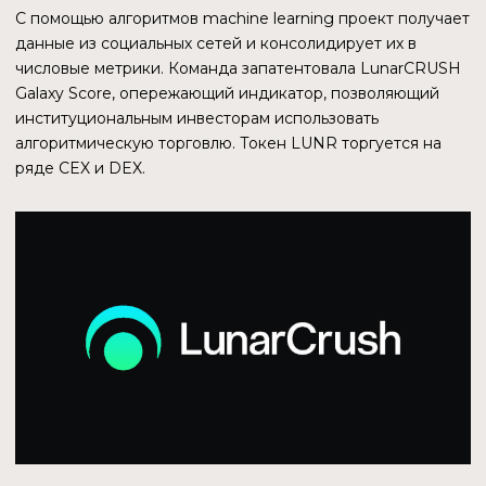
Идет разработка шутера от первого лица под названием
Web3War, получать прибыль в которой смогут игроки
всех уровней. Геймеры будут приобретать
внутриигровые токены и цифровые активы в виде
настраиваемых скинов (доспехи, шлемы, оружие).
Модель стимулирования будет основана на skill-to-earn,
доход будет зависеть от времени нахождения в игре. По
мнению разработчиков, это более устойчивая изнес-
модель, которая позволяет игрокам получать
вознаграждение в виде индивидуальных предметов и
токенов, защищенных блокчейном Zilliqa, в зависимости
от их уровня навыков. Чем лучше они играют, тем ценнее
награда. Web3War позиционируется как бесплатная, но
для доступа к разным компонентам нужно будет владеть
определенными токенами. Нужно ли будет их покупать
или можно будет получить в процессе игры — не
уточняется. Продукт будет доступен на платформах
Windows, Mac, Linux, Android и iOS. Ранний доступ
анонсирован на декабрь 2022. Серьезным недостатком
пока является графика, отстающая по качеству от игр
web2.0.
ДРУГИЕ ПРОЕКТЫ