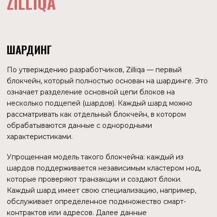
проблем «трилеммы блокчейна» — масштабируемости —
и позволяет увеличить скорость транзакций. Но согласно
трилемме, улучшение одного параметра влечет
ухудшение другого — в данном случае это безопасность.
Теперь каждый шард в большей степени подвержен
опасности быть атакованным. Безопасность блокчейна
зависит от количества нод. Если блокчейн разделить на
Х шардов с равным количеством нод, то безопасность
каждого шарда уменьшится в Х раз.
На сегодняшний день Zilliqa не уникальна в
использовании шардинга: эту технологию используют
Near, Polkadot, Cosmos. Ehthereum также планирует
внедрить ее после слияния основной цепи с Beacon
Chain.
АЛГОРИТМ КОНСЕНСУСА
В сети Zilliqa для проверки и добавления транзакций в
блокчейн используется майнинг (Proof-of-Work)
совместно с алгоритмом консенсуса pBFT (практическая
византийская парадигма отказоустойчивости). PoW
нужен только для защиты от атак Сивиллы и для
идентификации нод. Благодаря специфическому
использованию PoW майнеры могут одновременно с ZIL