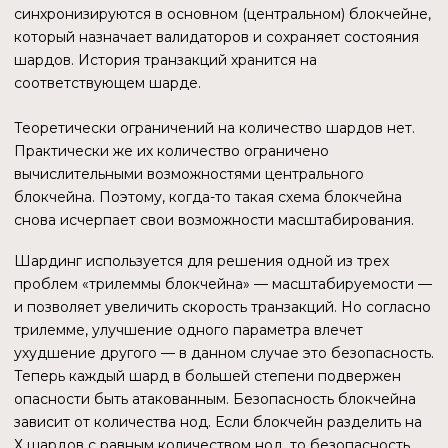
добывать еще и вторую криптовалюту, например, ETH.
Стоит отметить, что по мнению некоторых майнеров,
дабл-майнинг уже не прибыльный. Майнеры ZIL
получают прибыль за счет комиссии за транзакции в
сети, которая составляет 0,1 ZIL.
Остальное согласование происходит по протоколу pBFT,
который оптимален для маленькой сети, в данном случае
— для шарда.
По утверждению разработчиков, гибридная система
консенсуса обеспечивает несколько важных аспектов.
Завершенность транзакций после достижения
консенсуса, после которого подтверждение уже
не требуется
Маленькое потребление энергии
Небольшое различие между вознаграждениями
майнеров
У pBFT есть недостаток — он эффективен только в
маленьких сетях, до 50 нод. У Zilliqa размер шарда — от
600 нод.