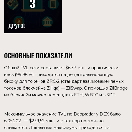
контроль
XCAD NETWORK
Компания помогает инфлюенсерам выпускать
собственные фан-токены и токенизировать контент.
В сети зарегистрирован 91 создатель контента с общей
базой подписчиков 426,3 млн. человек. Судя по
проводнику, в сети активности пока нет, у токенов
создателей цены не указаны. Тем не менее, у XCAD 182
тыс. фолловеров в Твиттере и он пытается реализовать
новую концепцию — Watch2Earn.
Рынок фан-токенов начинает привлекать все больше
внимания. Нечто подобное пытался реализовать Promify,
проект Prometeus Network. Но судя по неработающему
домену и умершему аккаунту в Твиттер, у него не
получилось. С другой стороны, блокчейн Chiliz прекрасно
развивается на этом рынке.