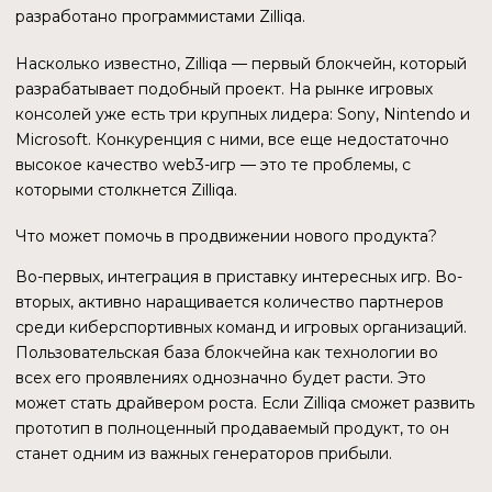
ИГРОВЫЕ СООБЩЕСТВА
Шведская киберспортивная организация Ninjas in
Pyjamas (NIP) в октябре 2021 года заключила
пятилетний договор о партнерстве с Zilliqa. Финансовые
условия сделки не разглашались. Известно, что
значительная часть спонсорской помощи будет
поступать в нативном токене ZIL. NIP будет создавать
токенизированные «впечатления» для своих фанатов,
что позволит организации лучше монетизировать свою
аудиторию. Как официальный блокчейн-партнер NIP,
Zilliqa будет рекламироваться на одежде команд
организации в Counter-Strike: Global Offensive и Rainbow
Six Siege.
Похожие условия договора с испанской
киберспортивной организацией MAD Lions,
индонезийской Rex Regum Qeon и международной
Xborg. Для Zilliqa партнерские отношения с такими