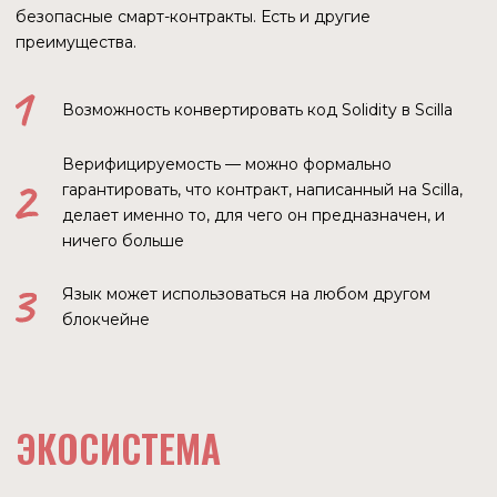
биржу для токенов ZRC-2 (стандарт взаимозаменяемых
токенов блокчейна Zilliqa) — ZilSwap. С помощью ZilBridge
на блокчейн можно переводить ETH, WBTC и USDT.
Максимальное значение TVL по Dappradar у DEX было
6.05.2021 — $239,52 млн., и с тех пор постоянно
снижается. Локальные максимумы приходятся на
15.07.2021 и 25.10.2021.
ДИНАМИКА ИЗМЕНЕНИЯ TVL ZILSWAP
ПРОЕКТЫ БЛОКЧЕЙНА