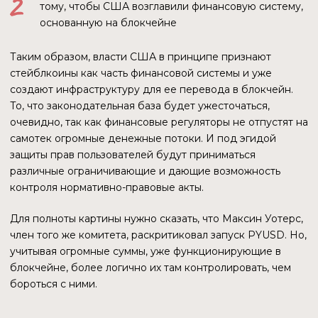
прочие привлекают новых пользователей. После полного
перехода денег в блокчейн для контроля финансовых
потоков уже не нужно будет держать огромный штат
сотрудников налоговой. Достаточно написать код,
который будет анализировать записи блокчейна.
Все транзакции, попавшие в блокчейн, остаются там
навсегда. Скорее всего, очень много действий, которые
мы сейчас совершаем, в будущем станут вноситься в
блокчейн, ведь почти все можно представить в виде
транзакции — простой записи в блокчейне. «Приятным»
бонусом будет платность этих транзакций, так как любая
из них требует платы за газ. На многих бокчейнах это
маленькая сумма: центы или даже доли цента. Но если
представить грядущее количество транзакций в мире, то
прибыль сегодняшних успешных компаний лет через 10-
20 может показаться детскими шалостями будущим
владельцам блокчейнов. Это гипотеза, но факты
позволяют предположить достаточно высокую ее
вероятность.
PYUSD КАК СИГНАЛ
Стейблкоин от крупной финтех-компании из США может