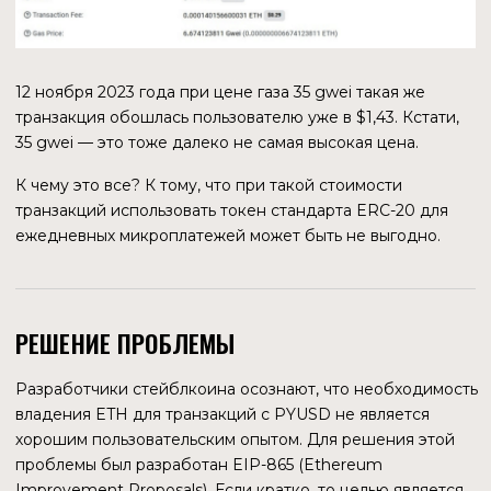
ОБ ЭМИТЕНТАХ
PAYPAL
Компания, предоставляющая финансовые услуги и
решения для онлайн-платежей пользователям по всему
миру. Основана в 1998 году, одним из основателей был
Илон Маск. PayPal работает как платежный процессор
для онлайн-продавцов, аукционных сайтов и многих
других коммерческих пользователей, за что взимает
комиссию. В 2002 году после выхода на IPO стала
дочерней компанией Ebay, с 2015 года вновь является
независимой компанией. В 2022 году заняла 143 место по
размеру выручки в Fortune 500 среди крупнейших
корпораций США.
С 2008 по 2021 годы PayPal купила 26 других компаний,
максимальная сумма покупки составила $4 млрд. После
приобретения компании Bill Me Later (переименованной
в PayPal Credit) холдинг также предоставляет услуги по
кредитованию. С 2021 года у клиентов появилась