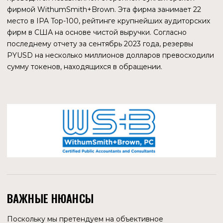
администрированием финансовых потоков уже несколько
десятков лет, имеет почти полмиллиарда активных
аккаунтов, работает с криптоактивами, выпуск своего
стейблкоина кажется достаточно здравым шагом.
ОТНОШЕНИЕ ФИНАНСОВЫХ
РЕГУЛЯТОРОВ
КАКОВЫ ИХ ОПАСЕНИЯ
В течение многих лет регуляторы США внимательно
следят за стейблкоинами. Их опасения двояки: они
обеспокоены тем, что если стейблкоин рухнет, это
может спровоцировать распродажу других активов,
поскольку их сторонники пытаются поддерживать
привязку. Они также опасаются, что, если стейблкоины
докажут свою ценность, они могут подорвать власть
центральных банков и позволить преступникам легче
заниматься отмыванием денег.