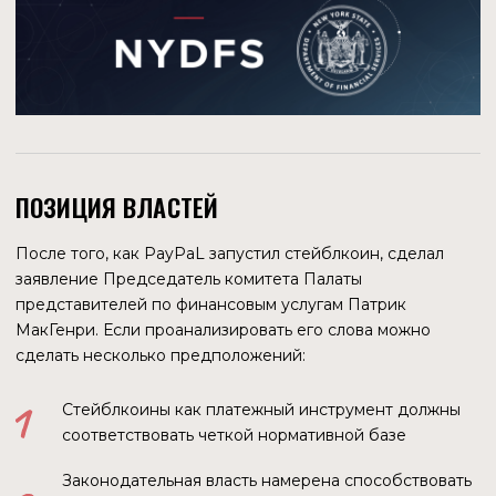
технологический уклад низшего уровня.
РОЛЬ БЛОКЧЕЙНА
К чему это обсуждение политической ситуации в мире и
какое отношение оно имеет к нашему исследованию
экономического инструмента? Ведь, согласно
распространенному определению, экономика — это
хозяйственная деятельность, а также совокупность
общественных отношений, складывающихся в системе
производства, распределения, обмена и потребления.
На самом деле нет. Экономика уже давно стала
системой, тесно интегрированной с политикой, и
последняя, складывается такое впечатление, служит тем,
кто является конечным бенефициаром мировой
экономической системы. Если мир глобализируется, то
финансовая система тем более. Не исключено, что
криптовалюты являются просто переходным этапом
перед внедрением цифровых и контролируемых денег
во всех более-менее развитых кластерах. И этот этап
довольно успешно развивается, буквально за полтора
десятка лет рынок насыщен огромными суммами и
динамично развивается далее. Различные приманки в
виде иллюзии легких заработков, удобства расчетов и