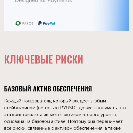
законы для их регулирования? Кроме того, есть
некоторая вероятность того, что актив с китайскими
корнями убирается с рынка в пользу американских
активов.
И все же, у PYUSD есть сильная карта: его выпустила
финансовая компания, которая давно находится на
рынке традиционных финансов и умеет
взаимодействовать с регулирующими органами. Вряд ли
будет ошибкой предположить, что крупные корпорации
связаны с государственными органами. При прочих
равных условиях государственные регуляторы лучше
знают те компании, с которыми им давно приходится
иметь дело, что может повлиять на то, кому отдать
предпочтение в деле администрирования стейблкоинов.
ГЛОБАЛЬНАЯ
СИТУАЦИЯ В МИРЕ
ГЛОБАЛЬНЫЕ ПРОЦЕССЫ