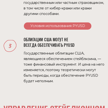
ПОЗИЦИЯ ВЛАСТЕЙ
После того, как PayPaL запустил стейблкоин, сделал
заявление Председатель комитета Палаты
представителей по финансовым услугам Патрик
МакГенри. Если проанализировать его слова можно
сделать несколько предположений:
Стейблкоины как платежный инструмент должны
соответствовать четкой нормативной базе
Законодательная власть намерена способствовать
тому, чтобы США возглавили финансовую систему,
основанную на блокчейне
Таким образом, власти США в принципе признают
стейблкоины как часть финансовой системы и уже
создают инфраструктуру для ее перевода в блокчейн.
То, что законодательная база будет ужесточаться,
очевидно, так как финансовые регуляторы не отпустят на
самотек огромные денежные потоки. И под эгидой
защиты прав пользователей будут приниматься
различные ограничивающие и дающие возможность
контроля нормативно-правовые акты.
Для полноты картины нужно сказать, что Максин Уотерс,
член того же комитета, раскритиковал запуск PYUSD. Но,
учитывая огромные суммы, уже функционирующие в