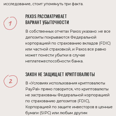
СТРАТЕГИЯ PAYPAL
Paxos подлежит регулирующему надзору со стороны
Департамента финансовых услуг штата Нью-Йорк
(NYDFS), а PYUSD будет регулируемым продуктом.
PayPal получила местную криптовалютную лицензию от
регулятора в июне 2022 года.
По словам бывшего генерального директора Дэна
Шульмана, PayPal провела обширные обсуждения с
регулирующими органами и политиками США, готовясь к
введению PYUSD. «Сейчас в этих разговорах мы
находимся на таком этапе, когда люди чувствуют себя
комфортно, когда уважаемая, хорошо регулируемая
финансовая организация США переходит в
пространство стейблкоинов, и думаю, что это важный
первоначальный шаг», — сказал он.