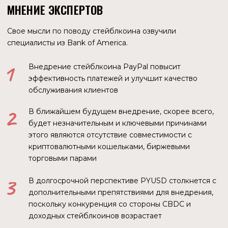
есть, вместо национального министерства
здравоохранения будет, например, Всемирная
организация здравоохранения.
Сейчас мы наблюдаем явления, которые еще десять лет
назад были бы немыслимы: полномасштабная война в
центре Европы, болезнь, якобы распространившаяся по
всей планете (COVID). Почему это все происходит
именно сейчас и почти одновременно?
ТЕХНОЛОГИЧЕСКИЙ УКЛАД
Достаточно популярной является концепция
технологических укладов. Это совокупность
сопряженных производств, имеющих единый
технический уровень и развивающихся синхронно.
Смена доминирующих в экономике технологических
укладов предопределяет неравномерный ход научно-
технического прогресса. Согласно данным из
различных исследований, сейчас мы находимся в
процесссе перехода к шестому технологическому
укладу. Он характеризуется развитием био- и
нанотехнологий, искусственного интеллекта,
микромеханики, генной инженерии, квантовых и
космических технологий. Также некоторые