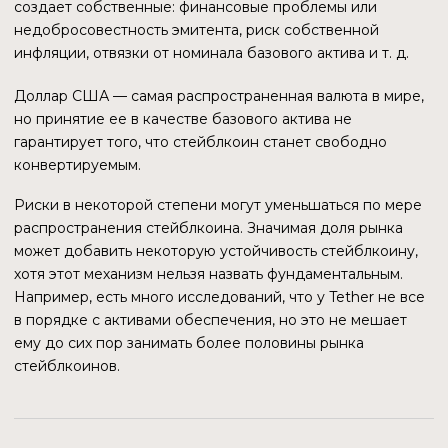
Распространение сферы деятельности крупных
корпораций по всему миру
Распределение ролей между странами в
глобальных технологических цепочках
Распространение влияния развитых стран на
страны менее развитые
Использование доллара США в качестве
мировой валюты
Европейский союз, состоящий из 27 стран
Распространение английского языка в качестве
средства межнационального общения
Это далеко не полный список маркеров, которые
позволяют констатировать факт: мир глобализируется,
превращается в систему с общими механизмами как
управления, так и воздействия на составляющие
подсистемы. Об эффективности и результативности
можно спорить, но главный тренд налицо. Если
попытаться увидеть, куда этот тренд приведет, можно
сформулировать гипотезу: скорее всего, в будущем или
не будет национальных государств, или их роль будет
значительно уменьшена. Их заменят глобальные
международные организации и крупные корпорации. То