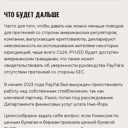
быть сигналом к тому, что TradFi начал свою экспансию в
мир блокчейна по серьезному. Если продолжить
гипотетические размышления, то можно предположить,
что будет один основной эмитент денег — например,
ФРС, а также несколько крупных коммерческих
предприятий (Tether, Circle и т.д.), администрирующих
свои стейблкоины исключительно по правилам главного
эмитента. И если нужно будет заморозить чей-то счет
или обнулить его — это будет сделано по первому
указанию. Кроме того, такая схема позволит создать
иллюзию отсутствия монополиста, то есть, как будто
существует некая децентрализация и конкуренция.
ДИНАМИКА РАЗВИТИЯ
В ЦИФРАХ
О ТОКЕНЕ
PYUSD — криптовалюта с маленькой историей,
которая только пытается занять свою долю рынка.