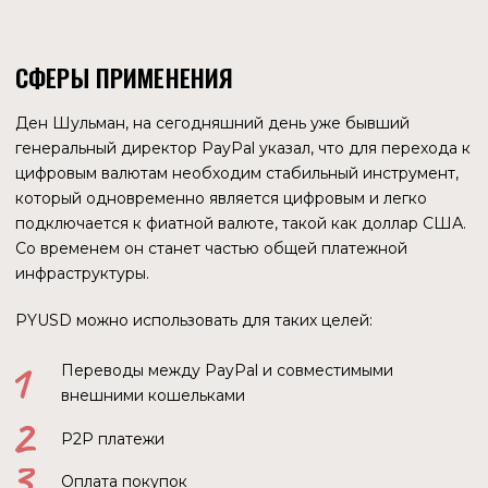
Руководство PayPal ожидает, что первоначально PYUSD
будет использоваться в основном в секторах
криптовалют и web3, например, для торговли другими
цифровыми токенами и внутриигровыми платежами, а
затем постепенно получит распространение в таких
областях, как денежные переводы и микроплатежи.
ПРОБЛЕМА ОПЛАТЫ ГАЗА
Здесь возникает вопрос: стейблкоин функционирует в
сети Ethereum, плата за газ в которой взымается в
нативной криптовалюте ETH. Нужно ли будет
пользователю PayPal иметь эфир для оплаты газа?
Второй немаловажный момент, Ethereum — это одна из
самых развитых экосистем в блокчейне, но она страдает
от важной проблемы, а именно дорогих комиссий за
транзакции. Когда в сентябре-октябре 2023 года
стоимость газа опускалась до 5-10 gwei, активными
пользователями блокчейна это воспринималось как
нечто аномальное. Стоит пояснить: это очень низкая цена
газа, но даже при этих значениях стоимость обычной
транзакции transfer равняется несколько десятков
центов.