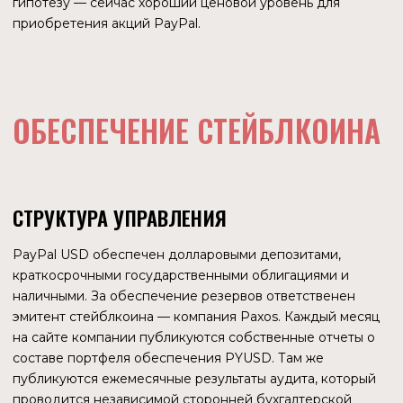
Внедрение стейблкоина PayPal повысит
эффективность платежей и улучшит качество
обслуживания клиентов
В ближайшем будущем внедрение, скорее всего,
будет незначительным и ключевыми причинами
этого являются отсутствие совместимости с
криптовалютными кошельками, биржевыми
торговыми парами
В долгосрочной перспективе PYUSD столкнется с
дополнительными препятствиями для внедрения,
поскольку конкуренция со стороны CBDC и
доходных стейблкоинов возрастает
МОНОПОЛЬНЫЙ РЫНОК
Добавим, PayPal со своим стейблкоином зашел на
рынок, 92% которого уже принадлежит топ-3 — USDT,
USDC и DAI. Это криптовалюты, к которым уже привыкли
пользователи и которые широко котируются как на CEX,
так и на DEX.
И все-таки, для компании, которая занимается