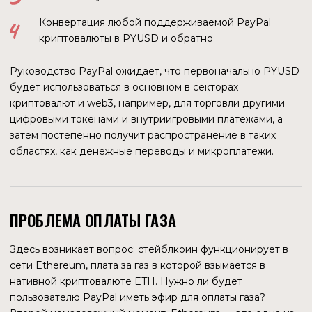
12 ноября 2023 года при цене газа 35 gwei такая же
транзакция обошлась пользователю уже в $1,43. Кстати,
35 gwei — это тоже далеко не самая высокая цена.
К чему это все? К тому, что при такой стоимости
транзакций использовать токен стандарта ERC-20 для
ежедневных микроплатежей может быть не выгодно.
РЕШЕНИЕ ПРОБЛЕМЫ
Разработчики стейблкоина осознают, что необходимость
владения ETH для транзакций с PYUSD не является
хорошим пользовательским опытом. Для решения этой
проблемы был разработан EIP-865 (Ethereum
Improvement Proposals). Если кратко, то целью является