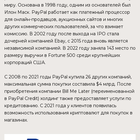
ПРОБЛЕМЫ PAYPAL
Акции PayPal падают в цене уже два года: несмотря на
то, что платежные компании считаются перспективными,
они потеряли в цене более 80%. В 2023 году в компании
произошла смена генерального директора. Возможно,
запуск стейблкоина является частью плана по
восстановлению финансового состояния компании.
Справедливости ради стоит отметить, что падение
капитализации коснулось не только PayPal. В 2023 году
акции крупнейших платежных компаний потеряли в
стоимости $65 млрд.
АНАЛИЗ ПОКАЗАТЕЛЕЙ
Анализ финансовой отчетности такой компании как
PayPal может занять не один десяток страниц, поэтому
ограничимся основными показателями.
Отметим несколько фактов, указанных в статье
Bloomberg: