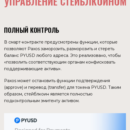
блокчейне, более логично их там контролировать, чем
бороться с ними.
ЧТО БУДЕТ ДАЛЬШЕ
Часто для того, чтобы давать как можно меньше поводов
для претензий со стороны американских регуляторов,
компании, выпускающие криптовалюты, декларируют
невозможность их использования жителями некоторых
юрисдикций, чаще всего США. PYUSD будет доступен
американским гражданам, что также может
свидетельствовать об уверенности руководства PayPal в
отсутствии претензий со стороны SEC.
В начале 2023 года PayPal был вынужден приостановить
работу над собственным стейблкоином, так как
ключевой партнер, Paxos, попал под расследование
Департамента финансовых услуг штата Нью-Йорк.
Целесообразно задать себе вопрос: если Комиссия по
ценным бумагам и биржам признала ценной бумагой
BUSD, какие гарантии того, что подобное не случится с
PYUSD? Трудно сказать, что на уме у руководства SEC,
но с другой стороны, если бы страна была настроена
принципиально против стейблкоинов, зачем создавать