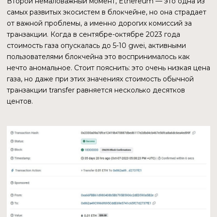
абстракция газа для конечного пользователя путем
введения комиссии, выплачиваемой в PYUSD. Пока эти
функции находятся в стадии бета и пользоваться имим
могут только одобренные стороны.
Одну обозначенную нами проблему разработчики уже
решают. Но остается другая — цена газа, а ее можно
решить только путем перенесения транзакций в
отдельную цепочку, как это сейчас делается, например,
в Layer 2. Или создать принципиально новый способ,
иначе ситуация будет такая:
За перевод 14,56 PYUSD отправителю пришлось
заплатить комиссию на сумму $7,09.