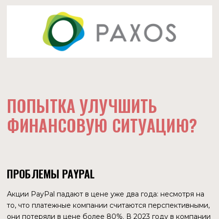
Мало того, выручка в 2022 году стала даже больше. Да,
чистая прибыль по сравнению с 2020 годом
уменьшилась почти в два раза. Но общие активы
увеличились почти на $8,4 млрд., появилось 3 400
новых сотрудников — значит, качественные изменения
есть.
ПЕРСПЕКТИВЫ РОСТА
Еще раз повторим, это лишь поверхностный взгляд на
финансы компании, но тем не менее они не указывают на
катастрофу. Поэтому запуск собственного стейблкоина
не выглядит как попытка утопающего выжить любой
ценой. Скорее это планомерное расширение сферы
деятельности. В качестве побочного вывода выдвинем
гипотезу — сейчас хороший ценовой уровень для
приобретения акций PayPal.