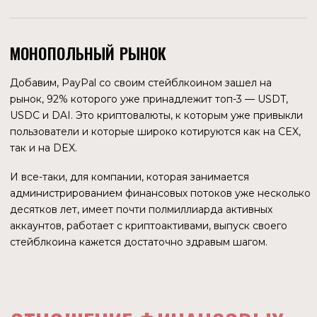
исследователи указывают, что этот уклад будет
направлен на объединение масс людей.
Технологические уклады, сменяя друг друга, всегда
происходят в момент спада мировой экономики. То, что
сейчас спад, видно даже на примере такой мощной
экономики, как американская. Речь сейчас идет не о
растущих графиках прибылей одной или нескольких
компаний, а о общей тенденции в целом. В статье
Bloomberg от 2 октября 2023 года приводятся многие
аргументы за то, что экономику США ожидает рецессия.
Наступит она или нет, покажет время, но такие настроения
не появляются в периоды расцвета.
Экономика Китая с его моделью общества среднего
достатка также, судя по всему, пока не достигла
поставленных целей, а это между прочим мировая
фабрика. И если там разразится кризис, то коснется он
всех.
Статья Bloomberg
КТО ОТ ЭТОГО ПОБЕДИТ
Мироустройство — это сложная система, каждый из