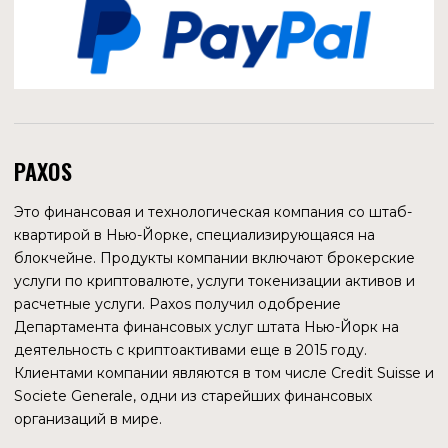
Новому СЕО поручено остановить падение цены
акций, продолжающийся несколько лет
«Быки» озадачены падением цены, так как видят в
ценность и долгосрочный потенциал в PayPal, как в
компании-лидере в области платежей
Уолл-стрит в основном оптимистична в отношении
акций компании
Статья Bloomberg
Для ясности понимания ситуации нужно также взглянуть
на график цены акций компании.