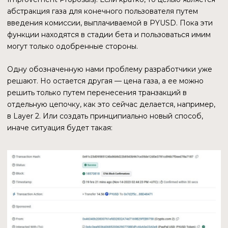
возможность использования криптовалют для покупок в
магазинах.
PAXOS
Это финансовая и технологическая компания со штаб-
квартирой в Нью-Йорке, специализирующаяся на
блокчейне. Продукты компании включают брокерские
услуги по криптовалюте, услуги токенизации активов и
расчетные услуги. Paxos получил одобрение
Департамента финансовых услуг штата Нью-Йорк на
деятельность с криптоактивами еще в 2015 году.
Клиентами компании являются в том числе Credit Suisse и
Societe Generale, одни из старейших финансовых
организаций в мире.
КАПИТАЛИЗАЦИЯ ПОДДЕРЖИВАЕМЫХ АКТИВОВ