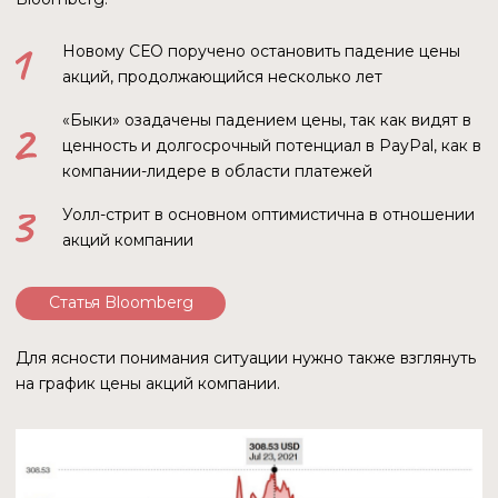
ВАЖНЫЕ НЮАНСЫ
Поскольку мы претендуем на объективное
исследование, стоит упомянуть три факта.
PAXOS РАССМАТРИВАЕТ
ВАРИАНТ УБЫТОЧНОСТИ
В собственных отчетах Paxos указано: не все
депозиты покрываются Федеральной
корпорацией по страхованию вкладов (FDIC)
или частной страховкой, и Paxos все равно
может понести убытки в случае
неплатежеспособности банка.
ЗАКОН НЕ ЗАЩИЩАЕТ КРИПТОВАЛЮТЫ
В «Условиях использования криптовалюты
PayPal» прямо говорится, что криптовалюты
не застрахованы Федеральной корпорацией
по страхованию депозитов (FDIC),
Корпорацией по защите инвесторов в ценные
бумаги (SIPC) или любым другим