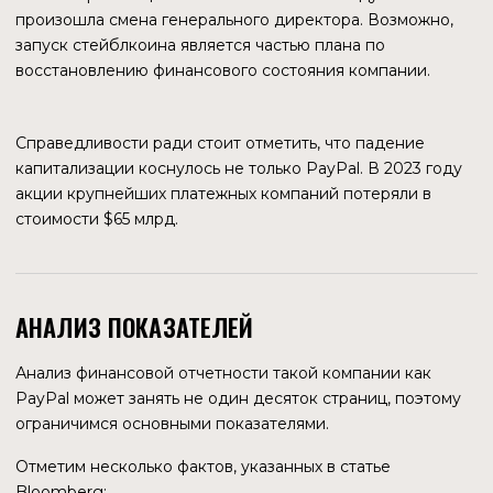
ОБЕСПЕЧЕНИЕ СТЕЙБЛКОИНА
СТРУКТУРА УПРАВЛЕНИЯ
PayPal USD обеспечен долларовыми депозитами,
краткосрочными государственными облигациями и
наличными. За обеспечение резервов ответственен
эмитент стейблкоина — компания Paxos. Каждый месяц
на сайте компании публикуются собственные отчеты о
составе портфеля обеспечения PYUSD. Там же
публикуются ежемесячные результаты аудита, который
проводится независимой сторонней бухгалтерской
фирмой WithumSmith+Brown. Эта фирма занимает 22
место в IPA Top-100, рейтинге крупнейших аудиторских
фирм в США на основе чистой выручки. Согласно
последнему отчету за сентябрь 2023 года, резервы
PYUSD на несколько миллионов долларов превосходили
сумму токенов, находящихся в обращении.