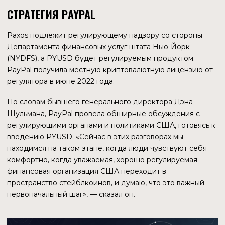
ТРУДНЫЙ ПРОЦЕСС
Если рассуждать без эмоций, то объединение всей
планеты в одну систему более рационально для
следующего этапа развития. Любая система в процессе
своего развития приходит к точке, когда дальнейший
рост без качественного изменения невозможен, и
происходит смена на что-то новое — именно так
работает эволюция.
Процесс перехода — это наиболее критичный период в
процессе развития системы. Так как именно тогда
происходит наибольшая трансформация составляющих
подсистем, и старые механизмы управления могут не
справиться с текущими изменениями. А новые механизмы
управления еще не созданы.
Кроме того, переход на следующий этап требует
огромных ресурсов от системы, она начинает идти
вразнос. Что мы, собственно, сейчас и наблюдаем. Если
система не справится с процессом перехода на
качественно новый уровень развития, то она, скорее
всего, будет отброшена значительно ниже того уровня,
где находится сейчас. Например, если сейчас ситуация в
мире выйдет из-под контроля управляющего механизма
и произойдет глобальная катастрофа (например,
ядерная война), то мы можем вернуться в