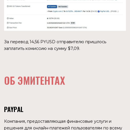
USDP
$463,1 млн.
PAXG
$458,5 млн.
PYUSD
$159 млн.
До недавнего времени Paxos выпускала стейблкоин
BUSD, пока не столкнулась с претензиями Комиссии по
ценным бумагам и биржам. По мнению SEC BUSD
является ценной бумагой. Такая позиция регулятора
привела к прекращению выпуска этого стейблкоина.
ПОПЫТКА УЛУЧШИТЬ
ФИНАНСОВУЮ СИТУАЦИЮ?