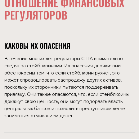
технологических укладов длился 40-60 лет. Очевидно,
что за этот период система приходила к равновесному
состоянию и образованию господствующего
экономического класса, который не был заинтересован в
приходе нового уклада. Например, рабовладельцам-
плантаторам в свое время никак не был интересен
переход к индустриальной фазе экономики. Поэтому
смена укладов влечет за собой смену бенефициаров, что
не может не приводить к ожесточенной борьбе старого
господствующего класса с новым, который пытается
создать свое видение будущей жизни.
Если предположить, что гипотеза о смене управления в
мире верна, то наиболее вероятно, что одной из
заинтересованных сторон являются сторонники
глобализации, представители транснациональных
корпораций, скорее всего технологического
направления. Например, Илон Маск с его SpaceX, Starlink,
Neuralink и т.д. очень заинтересован в доступе к рынку
всей планеты, иначе зачем запускать спутники над всей
Землей? Их наиболее очевидными противниками
являются национальные правительства, так как именно
они в случае перехода к новой форме социальной
организации теряют власть.