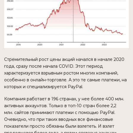
государственным или частным страховщиком,
в том числе от кибер-кражи или кражи
другими способами.
Условия использования PYUSD
ОБЛИГАЦИИ США МОГУТ НЕ
ВСЕГДА ОБЕСПЕЧИВАТЬ PYUSD
Государственные облигации США,
являющиеся обеспечением стейблкоина, —
тоже финансовый инструмент. И цена на него
изменяется, поэтому теоретически могут
быть периоды, когда обеспечение PYUSD
будет неполным.
УПРАВЛЕНИЕ СТЕЙБЛКОИНОМ
ПОЛНЫЙ КОНТРОЛЬ
В смарт-контракте предусмотрены функции, которые
позволяют Paxos заморозить, разморозить и стереть