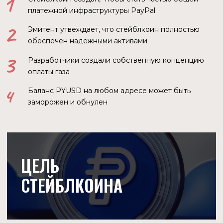
СТЕЙБЛКОИНА
СФЕРЫ ПРИМЕНЕНИЯ
Ден Шульман, на сегодняшний день уже бывший
генеральный директор PayPal указал, что для перехода к
цифровым валютам необходим стабильный инструмент,
который одновременно является цифровым и легко
подключается к фиатной валюте, такой как доллар США.
Со временем он станет частью общей платежной
инфраструктуры.
PYUSD можно использовать для таких целей:
Переводы между PayPal и совместимыми
внешними кошельками
P2P платежи
Оплата покупок
Конвертация любой поддерживаемой PayPal
криптовалюты в PYUSD и обратно