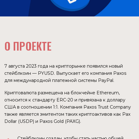
7 августа 2023 года на крипторынке появился новый
стейблкоин — PYUSD. Выпускает его компания Paxos
для международной платежной системы PayPal.
Криптовалюта размещена на блокчейне Ethereum,
относится к стандарту ERC-20 и привязана к доллару
США в соотношении 1:1. Компания Paxos Trust Company
также является эмитентом таких криптоактивов как Pax
Dollar (USDP) и Paxos Gold (PAXG).
Стейблкоин создан, чтобы стать частью общей
платежной инфраструктуры PayPal
Эмитент утвеждает, что стейблкоин полностью
обеспечен надежными активами
Разработчики создали собственную концепцию
оплаты газа
Баланс PYUSD на любом адресе может быть
заморожен и обнулен
ЦЕЛЬ