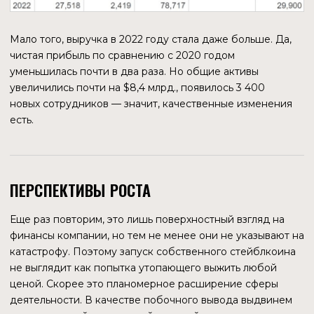
стейблкоином (не только PYUSD), должен понимать, что
эта криптовалюта является активом второго уровня,
основана на базовом активе. Поэтому она перенимает
все риски, связанные с активом обеспечения, а также
создает собственные: финансовые проблемы или
недобросовестность эмитента, риск собственной
инфляции, отвязки от номинала базового актива и т. д.
Доллар США — самая распространенная валюта в мире,
но принятие ее в качестве базового актива не
гарантирует того, что стейблкоин станет свободно
конвертируемым.
Риски в некоторой степени могут уменьшаться по мере
распространения стейблкоина. Значимая доля рынка
может добавить некоторую устойчивость стейблкоину,
хотя этот механизм нельзя назвать фундаментальным.
Например, есть много исследований, что у Tether не все
в порядке с активами обеспечения, но это не мешает
ему до сих пор занимать более половины рынка
стейблкоинов.
МНЕНИЕ ЭКСПЕРТОВ
Свое мысли по поводу стейблкоина озвучили
специалисты из Bank of America.