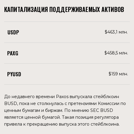
Стремительный рост цены акций начался в начале 2020
года, сразу после начала COVID. Этот период
характеризуется взрывным ростом многих компаний,
особенно в онлайн-торговле. А это те самые платежи, на
которых и специализируется PayPal.
Компания работает в 196 странах, у нее более 400 млн.
активных аккаунтов. Только в топ-10 стран более 2,2
млн. сайтов принимают платежи с помощью PayPal.
Очевидно, что при таких вводных все финансовые
показатели просто обязаны были взлететь. И взлет
продолжался более года, а потом согласно законам
экономики рост закономерно сменился коррекцией
(или падением). Да, цена упала даже ниже доковидных
значений. Но ведь бизнес не исчез, пользователи,
магазины-мерчанты и прочая инфраструктура остались.