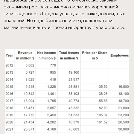
баланс PYUSD любого адреса. Это реализовано, чтобы
«позволить соответствующим органам конфисковать
поддерживающие активы».
Paxos может остановить функции подтверждения
(approve) и перевод (transfer) для токена PYUSD. Таким
образом, стейблкоин является полностью
подконтрольным эмитенту активом.
КЛЮЧЕВЫЕ РИСКИ
БАЗОВЫЙ АКТИВ ОБЕСПЕЧЕНИЯ
Каждый пользователь, который владеет любым